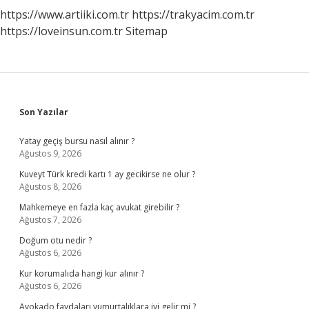
https://www.artiiki.com.tr
https://trakyacim.com.tr
https://loveinsun.com.tr
Sitemap
Sidebar
Son Yazılar
Yatay geçiş bursu nasıl alınır ?
Ağustos 9, 2026
Kuveyt Türk kredi kartı 1 ay gecikirse ne olur ?
Ağustos 8, 2026
Mahkemeye en fazla kaç avukat girebilir ?
Ağustos 7, 2026
Doğum otu nedir ?
Ağustos 6, 2026
Kur korumalıda hangi kur alınır ?
Ağustos 6, 2026
Avokado faydaları yumurtalıklara iyi gelir mi ?