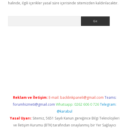
halinde, ilgili içerikler yasal süre içerisinde sitemizden kaldırılacaktır.
Arama
xper giriş adresi güncellendi
betexper.xyz
hiltonbet yeni giri
Reklam ve İletişim:
E-mail:
backlinkpaneli@gmail.com
Teams:
forumhizmeti@gmail.com
Whatsapp: 0262 606 0 726
Telegram:
@karabul
Yasal Uyarı:
Sitemiz, 5651 Sayılı Kanun gereğince Bilgi Teknolojileri
ve İletişim Kurumu (BTK) tarafından onaylanmış bir Yer Sağlayıcı