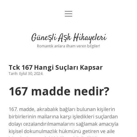
menüyü
Anasayfa
aç
Gizlilik Politikası
Güneşli Aşk Hikayeleri
Yasal Uyarı
Romantik anlara ilham veren bilgiler!
Hakkımızda
Tck 167 Hangi Suçları Kapsar
Tarih: Eylül 30, 2024
167 madde nedir?
167. madde, akrabalık bağları bulunan kişilerin
birbirlerinin mallarına karşı işledikleri suçlardan
dolayı cezalandırılmamalarını sağlamak amacıyla
kişisel dokunulmazlık hükmünü getiren ve aile