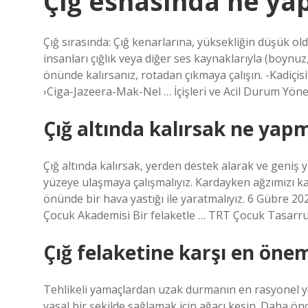
Çığ esnasında ne ya
Çığ sırasında: Çığ kenarlarına, yüksekliğin düşük ol
insanları çığlık veya diğer ses kaynaklarıyla (boynuz
önünde kalırsanız, rotadan çıkmaya çalışın. -Kadiçisi
›Ciga-Jazeera-Mak-Nel … İçişleri ve Acil Durum Yönet
Çığ altında kalırsak ne yapm
Çığ altında kalırsak, yerden destek alarak ve geni
yüzeye ulaşmaya çalışmalıyız. Kardayken ağzımızı ka
önünde bir hava yastığı ile yaratmalıyız. 6 Gübre 20
Çocuk Akademisi Bir felaketle … TRT Çocuk Tasarru
Çığ felaketine karşı en önem
Tehlikeli yamaçlardan uzak durmanın en rasyonel 
yasal bir şekilde sağlamak için ağacı kesin. Daha ön