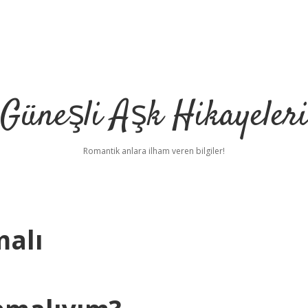
Güneşli Aşk Hikayeler
Romantik anlara ilham veren bilgiler!
malı