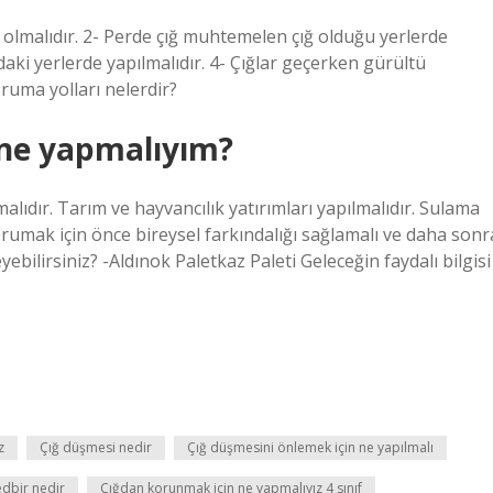
 olmalıdır. 2- Perde çığ muhtemelen çığ olduğu yerlerde
ndaki yerlerde yapılmalıdır. 4- Çığlar geçerken gürültü
ruma yolları nelerdir?
 ne yapmalıyım?
alıdır. Tarım ve hayvancılık yatırımları yapılmalıdır. Sulama
korumak için önce bireysel farkındalığı sağlamalı ve daha sonr
ebilirsiniz? -Aldınok Paletkaz Paleti Geleceğin faydalı bilgisi
z
Çığ düşmesi nedir
Çığ düşmesini önlemek için ne yapılmalı
edbir nedir
Çığdan korunmak için ne yapmalıyız 4 sınıf