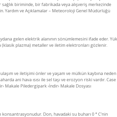
 sağlık biriminde, bir fabrikada veya alışveriş merkezinde
in. Yardım ve Açıklamalar – Meteoroloji Genel Müdürlüğü
meydana gelen elektrik alanının sönümlemesini ifade eder. Yü
a (klasik plazma) metaller ve iletim elektronları gözlenir.
, ulaşım ve iletişimi önler ve yaşam ve mülkün kaybına neden
harda ani hava ısısı ile sel taşı ve erozyon riski vardır. Case
r› Makale Piledergipark ›İndir› Makale Dosyası
 konsantrasyonudur. Don, havadaki su buharı 0 ° C’nin