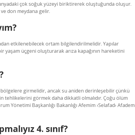
e dünyadaki çok soğuk yüzeyi biriktirerek oluştuğunda oluşur.
 ve don meydana gelir.
yım?
an etkilenebilecek ortam bilgilendirilmelidir. Yapılar
a bir yaşam üçgeni oluşturarak arıza kapağının hareketini
?
 bölgelere girmelidir, ancak su aniden derinleşebilir çünkü
’in tehlikelerini görmek daha dikkatli olmalıdır. Çoğu ölüm
 Durum Yönetimi Başkanlığı Bakanlığı Afemim ›Selafad› Afadem
malıyız 4. sınıf?