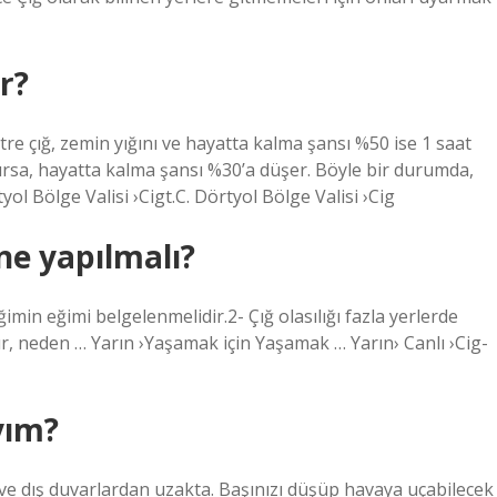
r?
e çığ, zemin yığını ve hayatta kalma şansı %50 ise 1 saat
lırsa, hayatta kalma şansı %30’a düşer. Böyle bir durumda,
tyol Bölge Valisi ›Cigt.C. Dörtyol Bölge Valisi ›Cig
ne yapılmalı?
imin eğimi belgelenmelidir.2- Çığ olasılığı fazla yerlerde
ır, neden … Yarın ›Yaşamak için Yaşamak … Yarın› Canlı ›Cig-
yım?
e dış duvarlardan uzakta. Başınızı düşüp havaya uçabilecek