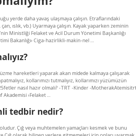
pmalıyım?
duğu yerde daha yavaş ulaşmaya çalışın. Etraflarındaki
, çan, ıslık, vb.) Uyarmaya çalışın. Kayak yaparken zeminin
’nin Ministliği Felaket ve Acil Durum Yönetimi Başkanlığı
imi Bakanlığı› Ciga-hazirlikli-makin-nel …
alıyız?
ş yüzme hareketleri yaparak akan midede kalmaya çalışarak
patmalıyız, kollarımızı tutmalıyız, kollarımızı yüzümüzün
25fetler nasıl hazır olmalı? -TRT -Kinder -MotherakAtemisitr
f Akademisi ›Felaket …
li tedbir nedir?
yoludur. Çığ veya muhtemelen yamaçları kesmek ve bunu
ce Çığ olarak bilinen yerlere gitmemeleri için onları uyarmak