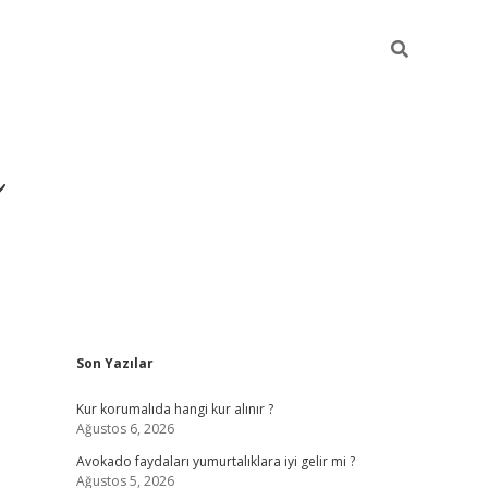
i
Sidebar
Son Yazılar
betci
vdcasino giriş
ilbet casino
ilbet yeni giriş
Betex
Kur korumalıda hangi kur alınır ?
Ağustos 6, 2026
Avokado faydaları yumurtalıklara iyi gelir mi ?
Ağustos 5, 2026