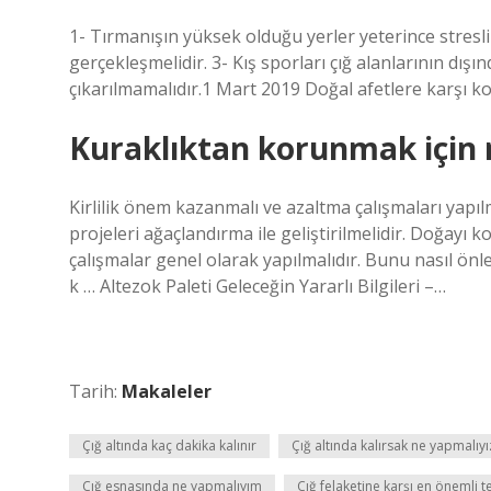
1- Tırmanışın yüksek olduğu yerler yeterince stresli
gerçekleşmelidir. 3- Kış sporları çığ alanlarının dışı
çıkarılmamalıdır.1 Mart 2019 Doğal afetlere karşı ko
Kuraklıktan korunmak için
Kirlilik önem kazanmalı ve azaltma çalışmaları yapılm
projeleri ağaçlandırma ile geliştirilmelidir. Doğayı 
çalışmalar genel olarak yapılmalıdır. Bunu nasıl önley
k … Altezok Paleti Geleceğin Yararlı Bilgileri –…
Tarih:
Makaleler
Çığ altında kaç dakika kalınır
Çığ altında kalırsak ne yapmalıyı
Çığ esnasında ne yapmalıyım
Çığ felaketine karşı en önemli t