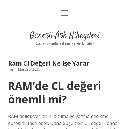
menüyü
Anasayfa
aç
Gizlilik Politikası
Güneşli Aşk Hikayeleri
Yasal Uyarı
Romantik anlara ilham veren bilgiler!
Hakkımızda
Ram Cl Değeri Ne Işe Yarar
Tarih: Mart 28, 2025
RAM’de CL değeri
önemli mi?
RAM bellek verilerini okuma ve yazma gecikme
süresini ifade eder. Daha düşük bir CL değeri, daha