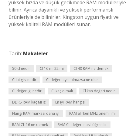
yüksek hızda ve düşük gecikmede RAM modülleriyle
bilinir. Ayrıca dayanıklı ve yüksek performanslı
ürünleriyle de bilinirler. Kingston uygun fiyatlı ve
yüksek kaliteli RAM modülleri sunar.
Tarih:
Makaleler
50 cl nedir
Cl 16 mı 22 mi
Cl 40 RAM ne demek
Cl bilgisi nedir
Cl değeri aynı olmazsa ne olur
Cl değerliği nedir
Cl kaç olmalı
Cl kan değeri nedir
DDR5 RAM kaç MHz
En iyi RAM hangisi
Hangi RAM markası daha iyi
RAM alırken MHz önemli mi
RAM CL 16 ne demek
RAM CL değeri nasıl öğrenilir
RAM gecikme süresi önemli mi
RAM kaç MHz olmalı