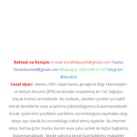
texper giriş adresi güncellendi
betexper.xyz
hiltonbet yeni gi
Reklam ve İletişim:
E-mail:
backlinkpaneli@gmail.com
Teams:
forumhizmeti@gmail.com
Whatsapp: 0262 606 0 726
Telegram:
@karabul
Yasal Uyarı:
Sitemiz, 5651 Sayılı Kanun gereğince Bilgi Teknolojileri
ve İletişim Kurumu (BTK) tarafından onaylanmış bir Yer Sağlayıcı
olarak hizmet vermektedir. Bu nedenle, sitedeki içerikleri proaktif
olarak denetleme veya araştırma yükümlülüğümüz bulunmamaktadır.
Ancak, üyelerimiz yazdıkları içeriklerin sorumluluğunu taşımakta olup,
siteye üye olarak bu sorumluluğu kabul etmiş sayılırlar. Bu internet
sitesi, herhangi bir marka, kurum veya şahıs şirketi ile hiçbir bağlantısı
bulunmamaktadır. Sitede yalnızca kendi hazırladığımız makaleler