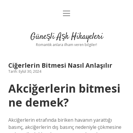
menüyü
Anasayfa
aç
Gizlilik Politikası
Güneşli Aşk Hikayeleri
Yasal Uyarı
Romantik anlara ilham veren bilgiler!
Hakkımızda
Ciğerlerin Bitmesi Nasıl Anlaşılır
Tarih: Eylül 30, 2024
Akciğerlerin bitmesi
ne demek?
Akciğerlerin etrafında biriken havanın yarattığı
basınç, akciğerlerin dış basınç nedeniyle çökmesine