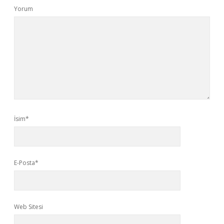
Yorum
İsim*
E-Posta*
Web Sitesi