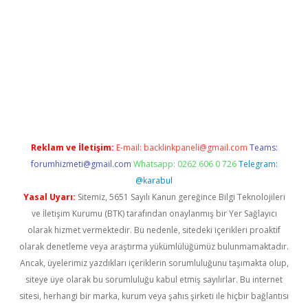
xper giriş adresi güncellendi
betexper.xyz
hiltonbet yeni giri
Reklam ve İletişim:
E-mail:
backlinkpaneli@gmail.com
Teams:
forumhizmeti@gmail.com
Whatsapp: 0262 606 0 726
Telegram:
@karabul
Yasal Uyarı:
Sitemiz, 5651 Sayılı Kanun gereğince Bilgi Teknolojileri
ve İletişim Kurumu (BTK) tarafından onaylanmış bir Yer Sağlayıcı
olarak hizmet vermektedir. Bu nedenle, sitedeki içerikleri proaktif
olarak denetleme veya araştırma yükümlülüğümüz bulunmamaktadır.
Ancak, üyelerimiz yazdıkları içeriklerin sorumluluğunu taşımakta olup,
siteye üye olarak bu sorumluluğu kabul etmiş sayılırlar. Bu internet
sitesi, herhangi bir marka, kurum veya şahıs şirketi ile hiçbir bağlantısı