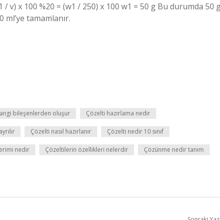
1 / v) x 100 %20 = (w1 / 250) x 100 w1 = 50 g Bu durumda 50 
50 ml’ye tamamlanır.
hangi bileşenlerden oluşur
Çözelti hazırlama nedir
ayrılır
Çözelti nasıl hazırlanır
Çözelti nedir 10 sınıf
terimi nedir
Çözeltilerin özellikleri nelerdir
Çözünme nedir tanım
Sonraki Yaz