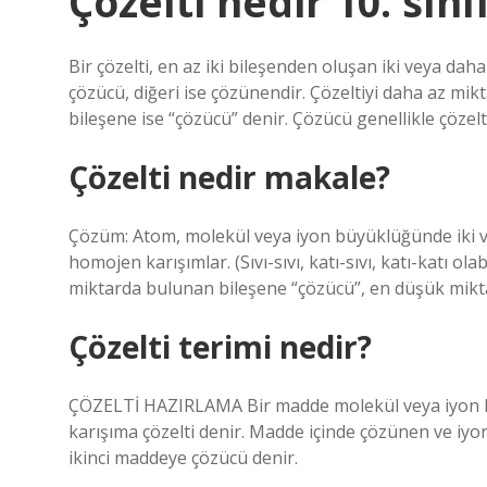
Çözelti nedir 10. sını
Bir çözelti, en az iki bileşenden oluşan iki veya dah
çözücü, diğeri ise çözünendir. Çözeltiyi daha az mi
bileşene ise “çözücü” denir. Çözücü genellikle çözelt
Çözelti nedir makale?
Çözüm: Atom, molekül veya iyon büyüklüğünde iki v
homojen karışımlar. (Sıvı-sıvı, katı-sıvı, katı-katı o
miktarda bulunan bileşene “çözücü”, en düşük mikt
Çözelti terimi nedir?
ÇÖZELTİ HAZIRLAMA Bir madde molekül veya iyon hali
karışıma çözelti denir. Madde içinde çözünen ve iy
ikinci maddeye çözücü denir.