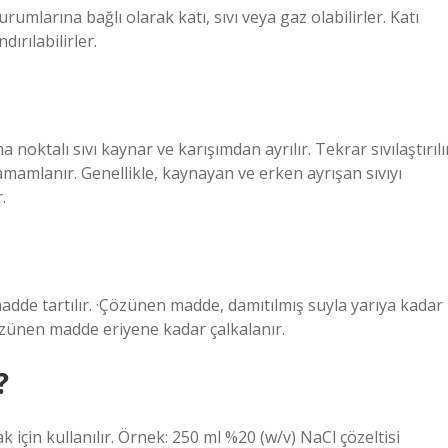
rumlarına bağlı olarak katı, sıvı veya gaz olabilirler. Katı
dırılabilirler.
noktalı sıvı kaynar ve karışımdan ayrılır. Tekrar sıvılaştırılı
amamlanır. Genellikle, kaynayan ve erken ayrışan sıvıyı
.
adde tartılır. ·Çözünen madde, damıtılmış suyla yarıya kadar
çözünen madde eriyene kadar çalkalanır.
?
k için kullanılır. Örnek: 250 ml %20 (w/v) NaCl çözeltisi