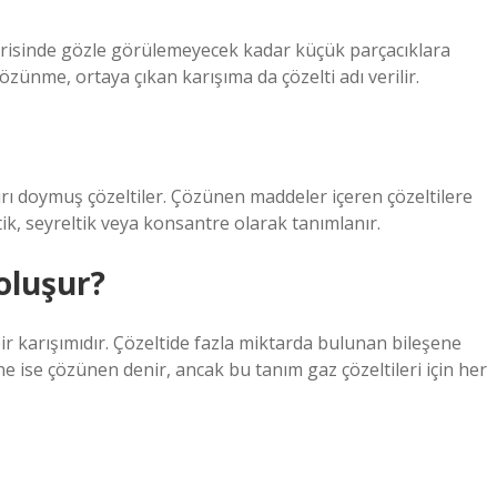
erisinde gözle görülemeyecek kadar küçük parçacıklara
zünme, ortaya çıkan karışıma da çözelti adı verilir.
rı doymuş çözeltiler. Çözünen maddeler içeren çözeltilere
ltik, seyreltik veya konsantre olarak tanımlanır.
oluşur?
r karışımıdır. Çözeltide fazla miktarda bulunan bileşene
e ise çözünen denir, ancak bu tanım gaz çözeltileri için her