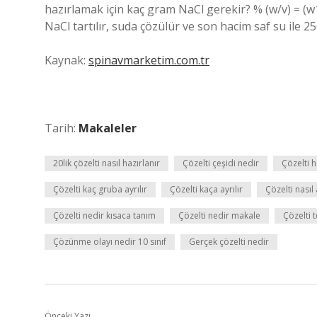
hazırlamak için kaç gram NaCl gerekir? % (w/v) = (w
NaCl tartılır, suda çözülür ve son hacim saf su ile 2
Kaynak:
spinavmarketim.com.tr
Tarih:
Makaleler
20lik çözelti nasıl hazırlanır
Çözelti çeşidi nedir
Çözelti 
Çözelti kaç gruba ayrılır
Çözelti kaça ayrılır
Çözelti nasıl 
Çözelti nedir kısaca tanım
Çözelti nedir makale
Çözelti 
Çözünme olayı nedir 10 sınıf
Gerçek çözelti nedir
Önceki Yazı