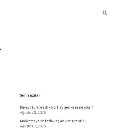
i
Sidebar
Son Yazılar
betci
vdcasino giriş
ilbet casino
ilbet yeni giriş
Betexp
Kuveyt Türk kredi kartı 1 ay gecikirse ne olur ?
Ağustos 8, 2026
Mahkemeye en fazla kaç avukat girebilir ?
Ağustos 7, 2026