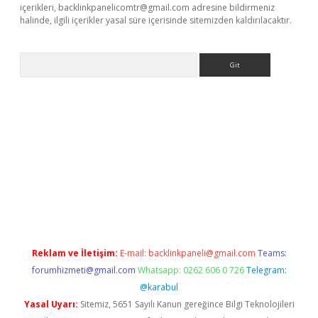
içerikleri,
backlinkpanelicomtr@gmail.com
adresine bildirmeniz
halinde, ilgili içerikler yasal süre içerisinde sitemizden kaldırılacaktır.
Arama
giriş
Betexper giriş adresi güncellendi
betexper.xyz
hiltonbet y
Reklam ve İletişim:
E-mail:
backlinkpaneli@gmail.com
Teams:
forumhizmeti@gmail.com
Whatsapp: 0262 606 0 726
Telegram:
@karabul
Yasal Uyarı:
Sitemiz, 5651 Sayılı Kanun gereğince Bilgi Teknolojileri