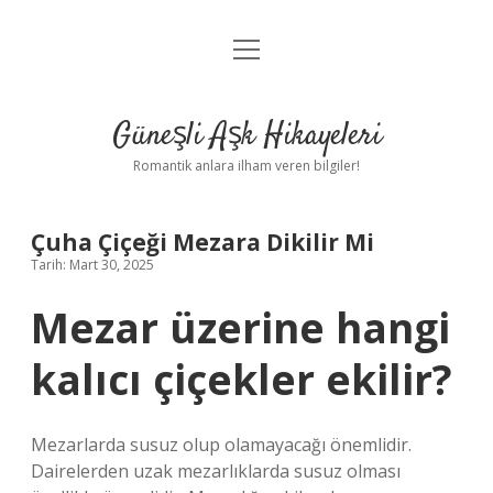
menüyü
Anasayfa
aç
Gizlilik Politikası
Güneşli Aşk Hikayeleri
Yasal Uyarı
Romantik anlara ilham veren bilgiler!
Hakkımızda
Çuha Çiçeği Mezara Dikilir Mi
Tarih: Mart 30, 2025
Mezar üzerine hangi
kalıcı çiçekler ekilir?
Mezarlarda susuz olup olamayacağı önemlidir.
Dairelerden uzak mezarlıklarda susuz olması