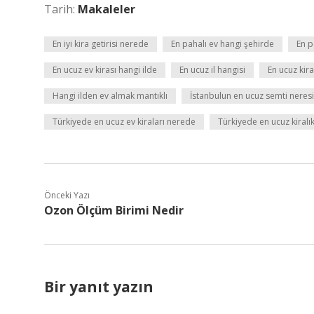
Tarih:
Makaleler
En iyi kira getirisi nerede
En pahalı ev hangi şehirde
En p
En ucuz ev kirası hangi ilde
En ucuz il hangisi
En ucuz kir
Hangi ilden ev almak mantıklı
İstanbulun en ucuz semti neresi
Türkiyede en ucuz ev kiraları nerede
Türkiyede en ucuz kiralık
Önceki Yazı
Ozon Ölçüm Birimi Nedir
Bir yanıt yazın