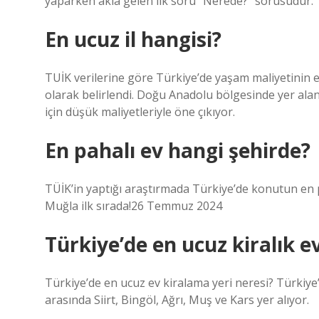
yaparken akla gelen ilk soru “Nerede?” sorusudur.
En ucuz il hangisi?
TUİK verilerine göre Türkiye’de yaşam maliyetinin e
olarak belirlendi. Doğu Anadolu bölgesinde yer alan 
için düşük maliyetleriyle öne çıkıyor.
En pahalı ev hangi şehirde?
TÜİK’in yaptığı araştırmada Türkiye’de konutun en pah
Muğla ilk sırada!26 Temmuz 2024
Türkiye’de en ucuz kiralık e
Türkiye’de en ucuz ev kiralama yeri neresi? Türkiye
arasında Siirt, Bingöl, Ağrı, Muş ve Kars yer alıyor.