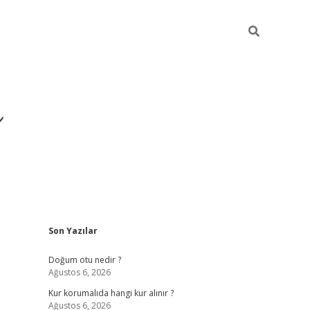
i
Sidebar
Son Yazılar
betci
vdcasino giriş
ilbet casino
ilbet yeni giriş
Betexper
Doğum otu nedir ?
Ağustos 6, 2026
Kur korumalıda hangi kur alınır ?
Ağustos 6, 2026