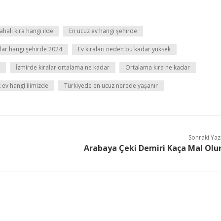
ahalı kira hangi ilde
En ucuz ev hangi şehirde
alar hangi şehirde 2024
Ev kiraları neden bu kadar yüksek
İzmirde kiralar ortalama ne kadar
Ortalama kira ne kadar
 ev hangi ilimizde
Türkiyede en ucuz nerede yaşanır
Sonraki Yaz
Arabaya Çeki Demiri Kaça Mal Olu