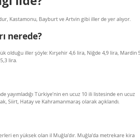
gi ilde?
dur, Kastamonu, Bayburt ve Artvin gibi iller de yer alıyor.
rı nerede?
 olduğu iller şöyle: Kırşehir 4,6 lira, Niğde 4,9 lira, Mardin 
,3 lira.
e yayımladığı Türkiye’nin en ucuz 10 ili listesinde en ucuz
rnak, Siirt, Hatay ve Kahramanmaraş olarak açıklandı.
rleri en yüksek olan il Muğla’dır. Muğla’da metrekare kira