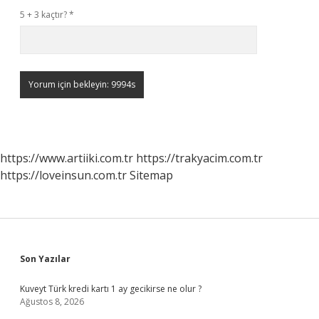
5 + 3 kaçtır?
*
https://www.artiiki.com.tr
https://trakyacim.com.tr
https://loveinsun.com.tr
Sitemap
Sidebar
Son Yazılar
Kuveyt Türk kredi kartı 1 ay gecikirse ne olur ?
Ağustos 8, 2026