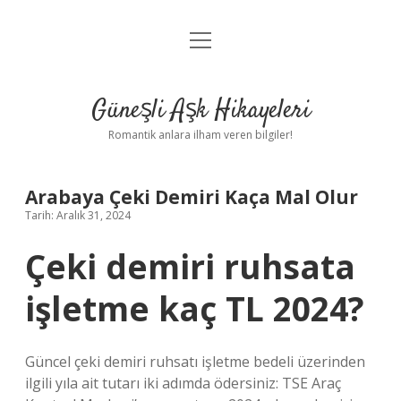
menüyü
Anasayfa
aç
Gizlilik Politikası
Güneşli Aşk Hikayeleri
Yasal Uyarı
Romantik anlara ilham veren bilgiler!
Hakkımızda
Arabaya Çeki Demiri Kaça Mal Olur
Tarih: Aralık 31, 2024
Çeki demiri ruhsata
işletme kaç TL 2024?
Güncel çeki demiri ruhsatı işletme bedeli üzerinden
ilgili yıla ait tutarı iki adımda ödersiniz: TSE Araç