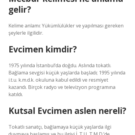
gelir?
Kelime anlamı: Yükümlülükler ve yapılması gereken
şeylerle ilgilidir.
Evcimen kimdir?
1975 yılında İstanbul’da doğdu. Aslında tokatlı.
Bağlama sevgisi küçük yaşlarda başladı; 1995 yılında
i.t.u. k.m.d.k. okuluna kabul edildi ve resmiyet
kazandı. Birçok radyo ve televizyon programına
katıldı.
Kutsal Evcimen aslen nereli?
Tokatlı sanatçı, bağlamaya küçük yaşlarda ilgi
duymaya başlamış ve bu ilgiyi İ. T.U. T.M.D.’de