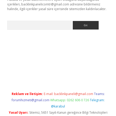
içerikleri,
backlinkpanelicomtr@gmail.com
adresine bildirmeniz
halinde, ilgili içerikler yasal süre içerisinde sitemizden kaldırılacaktır.
Arama
Betexper giriş adresi güncellendi
betexper.xyz
hiltonbet yeni 
Reklam ve İletişim:
E-mail:
backlinkpaneli@gmail.com
Teams:
forumhizmeti@gmail.com
Whatsapp: 0262 606 0 726
Telegram:
@karabul
Yasal Uyarı:
Sitemiz, 5651 Sayılı Kanun gereğince Bilgi Teknolojileri