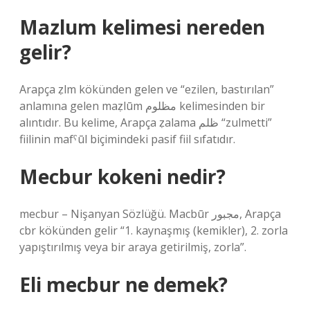
Mazlum kelimesi nereden
gelir?
Arapça ẓlm kökünden gelen ve “ezilen, bastırılan”
anlamına gelen maẓlūm مظلوم kelimesinden bir
alıntıdır. Bu kelime, Arapça ẓalama ظلم “zulmetti”
fiilinin mafˁūl biçimindeki pasif fiil sıfatıdır.
Mecbur kokeni nedir?
mecbur – Nişanyan Sözlüğü. Macbūr مجبور, Arapça
cbr kökünden gelir “1. kaynaşmış (kemikler), 2. zorla
yapıştırılmış veya bir araya getirilmiş, zorla”.
Eli mecbur ne demek?