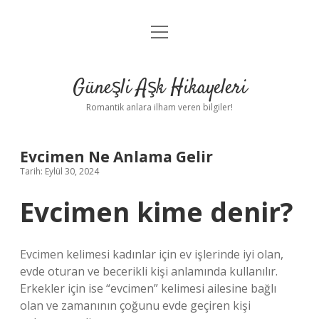
menüyü
Anasayfa
aç
Gizlilik Politikası
Güneşli Aşk Hikayeleri
Yasal Uyarı
Romantik anlara ilham veren bilgiler!
Hakkımızda
Evcimen Ne Anlama Gelir
Tarih: Eylül 30, 2024
Evcimen kime denir?
Evcimen kelimesi kadınlar için ev işlerinde iyi olan,
evde oturan ve becerikli kişi anlamında kullanılır.
Erkekler için ise “evcimen” kelimesi ailesine bağlı
olan ve zamanının çoğunu evde geçiren kişi