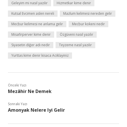
Geleyim mi nasıl yazılır
Hizmetkar kime denir
Kutsal Evcimen aslen nereli
Mazlum kelimesi nereden gelir
Mecbur kelimesi ne anlama gelir
Mecbur kokeni nedir
Misafirperver kime denir
Özgüveni nasıl yazılır
Siyasetin diğer adı nedir
Teyzeme nasıl yazılır
Yurttas kime denir kisaca Aciklayiniz
Önceki Yazı
Mezâhir Ne Demek
Sonraki Yazı
Amonyak Nelere Iyi Gelir