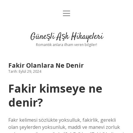
menüyü
Anasayfa
aç
Gizlilik Politikası
Güneşli Aşk Hikayeleri
Yasal Uyarı
Romantik anlara ilham veren bilgiler!
Hakkımızda
Fakir Olanlara Ne Denir
Tarih: Eylül 29, 2024
Fakir kimseye ne
denir?
Fakr kelimesi sözlükte yoksulluk, fakirlik, gerekli
olan şeylerden yoksunluk, maddi ve manevi zorluk