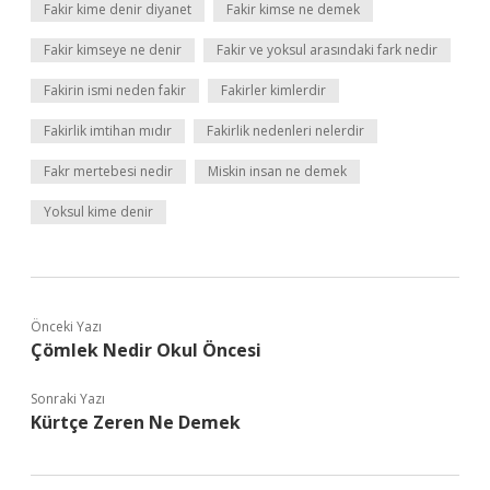
Fakir kime denir diyanet
Fakir kimse ne demek
Fakir kimseye ne denir
Fakir ve yoksul arasındaki fark nedir
Fakirin ismi neden fakir
Fakirler kimlerdir
Fakirlik imtihan mıdır
Fakirlik nedenleri nelerdir
Fakr mertebesi nedir
Miskin insan ne demek
Yoksul kime denir
Önceki Yazı
Çömlek Nedir Okul Öncesi
Sonraki Yazı
Kürtçe Zeren Ne Demek