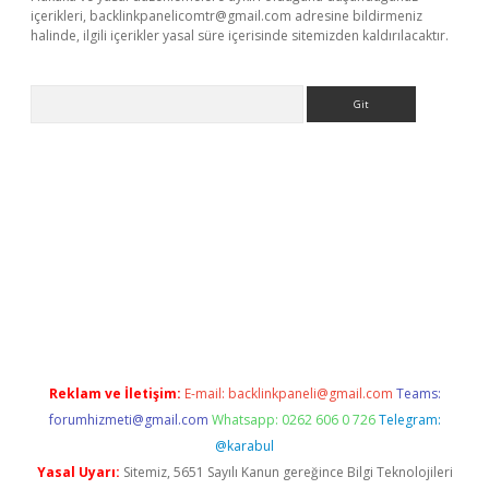
içerikleri,
backlinkpanelicomtr@gmail.com
adresine bildirmeniz
halinde, ilgili içerikler yasal süre içerisinde sitemizden kaldırılacaktır.
Arama
texper giriş adresi güncellendi
betexper.xyz
hiltonbet yeni gir
Reklam ve İletişim:
E-mail:
backlinkpaneli@gmail.com
Teams:
forumhizmeti@gmail.com
Whatsapp: 0262 606 0 726
Telegram:
@karabul
Yasal Uyarı:
Sitemiz, 5651 Sayılı Kanun gereğince Bilgi Teknolojileri