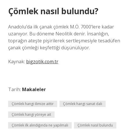
Çömlek nasıl bulundu?
Anadolu’da ilk çanak çömlek M.Ö. 7000’lere kadar
uzanıyor. Bu döneme Neolitik denir. İnsanlığın,
toprağın ateşte pişirilerek sertleşmesiyle tesadüfen
çanak çömleği keşfettiği düşünülüyor.
Kaynak:
bigzotik.com.tr
Tarih:
Makaleler
Çömlek hangi ilimize aittir
Çömlek hangi sanat dalı
Çömlek hangi yöreye ait
Çömlek ilk alındığında ne yapılmalı
Çömlek nasıl bulundu