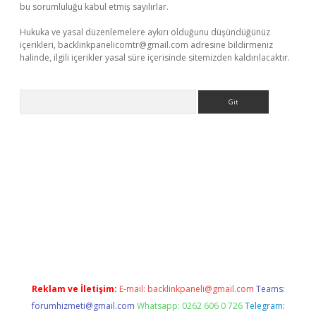
bu sorumluluğu kabul etmiş sayılırlar.
Hukuka ve yasal düzenlemelere aykırı olduğunu düşündüğünüz
içerikleri,
backlinkpanelicomtr@gmail.com
adresine bildirmeniz
halinde, ilgili içerikler yasal süre içerisinde sitemizden kaldırılacaktır.
Arama
riş
ilbet casino
ilbet yeni giriş
Betexper giriş adresi güncellen
Reklam ve İletişim:
E-mail:
backlinkpaneli@gmail.com
Teams:
forumhizmeti@gmail.com
Whatsapp: 0262 606 0 726
Telegram: