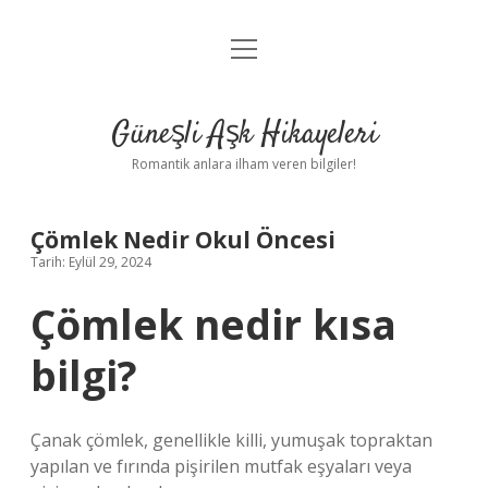
menüyü
Anasayfa
aç
Gizlilik Politikası
Güneşli Aşk Hikayeleri
Yasal Uyarı
Romantik anlara ilham veren bilgiler!
Hakkımızda
Çömlek Nedir Okul Öncesi
Tarih: Eylül 29, 2024
Çömlek nedir kısa
bilgi?
Çanak çömlek, genellikle killi, yumuşak topraktan
yapılan ve fırında pişirilen mutfak eşyaları veya