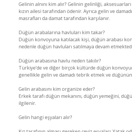
Gelinin alnını kim alır? Gelinin gelinliği, aksesuarl
kızın ailesi tarafından ödenir. Ayrıca gelin ve damad
masrafları da damat tarafından karşılanır.
Düğün arabalarına havluları kim takar?
Düğün konvoyuna katılacak kişi, düğün arabası kon
nedenle düğün havluları satılmaya devam etmektedi
Düğün arabasına havlu neden takılır?
Türkiye’de ve diğer birçok kültürde düğün konvoyun
genellikle gelin ve damadı tebrik etmek ve düğünün mu
Gelin arabasını kim organize eder?
Erkek tarafı düğün mekanını, düğün yemeğini, düğün
ilgilenir.
Gelin hangi eşyaları alır?
Kız tarafının alması gereken çeyiz eşyaları: Yatak oda