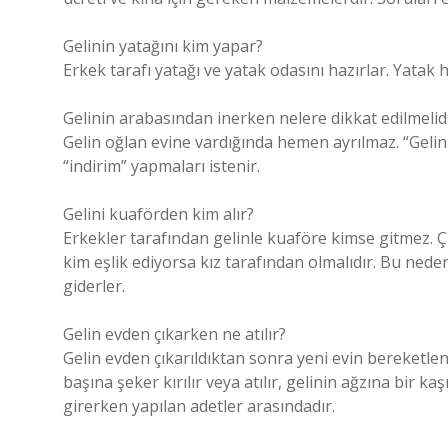
Gelinin yatağını kim yapar?
Erkek tarafı yatağı ve yatak odasını hazırlar. Yatak h
Gelinin arabasından inerken nelere dikkat edilmelid
Gelin oğlan evine vardığında hemen ayrılmaz. “Gelin
“indirim” yapmaları istenir.
Gelini kuaförden kim alır?
Erkekler tarafından gelinle kuaföre kimse gitmez. 
kim eşlik ediyorsa kız tarafından olmalıdır. Bu nede
giderler.
Gelin evden çıkarken ne atılır?
Gelin evden çıkarıldıktan sonra yeni evin bereketlen
başına şeker kırılır veya atılır, gelinin ağzına bir k
girerken yapılan adetler arasındadır.