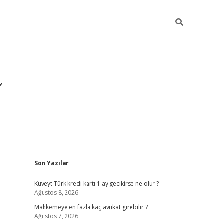
i
Sidebar
Son Yazılar
betci
vdcasino giriş
ilbet casino
ilbet yeni giriş
Betex
Kuveyt Türk kredi kartı 1 ay gecikirse ne olur ?
Ağustos 8, 2026
Mahkemeye en fazla kaç avukat girebilir ?
Ağustos 7, 2026