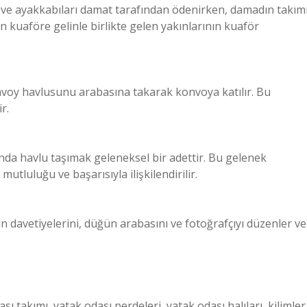
arı ve ayakkabıları damat tarafından ödenirken, damadın takım
ın kuaföre gelinle birlikte gelen yakınlarının kuaför
voy havlusunu arabasına takarak konvoya katılır. Bu
r.
da havlu taşımak geleneksel bir adettir. Bu gelenek
tluluğu ve başarısıyla ilişkilendirilir.
 davetiyelerini, düğün arabasını ve fotoğrafçıyı düzenler ve
sı takımı, yatak odası perdeleri, yatak odası halıları, kilimler