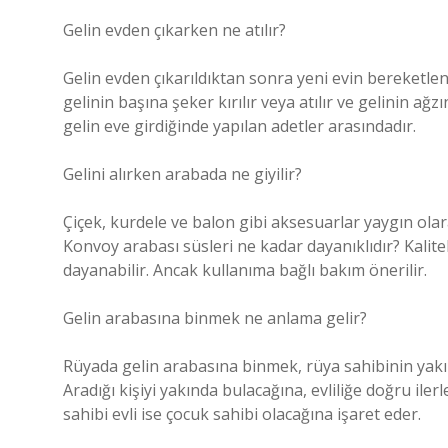
Gelin evden çıkarken ne atılır?
Gelin evden çıkarıldıktan sonra yeni evin bereketle
gelinin başına şeker kırılır veya atılır ve gelinin ağz
gelin eve girdiğinde yapılan adetler arasındadır.
Gelini alırken arabada ne giyilir?
Çiçek, kurdele ve balon gibi aksesuarlar yaygın olar
Konvoy arabası süsleri ne kadar dayanıklıdır? Kalit
dayanabilir. Ancak kullanıma bağlı bakım önerilir.
Gelin arabasına binmek ne anlama gelir?
Rüyada gelin arabasına binmek, rüya sahibinin yakı
Aradığı kişiyi yakında bulacağına, evliliğe doğru iler
sahibi evli ise çocuk sahibi olacağına işaret eder.