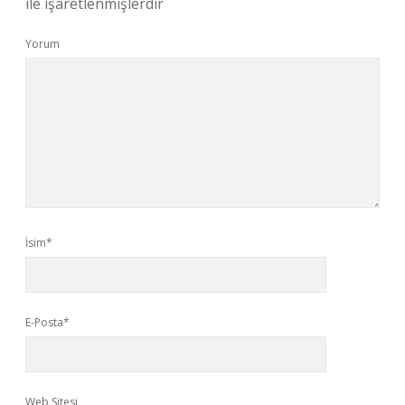
ile işaretlenmişlerdir
Yorum
İsim*
E-Posta*
Web Sitesi