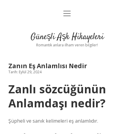
menüyü
Anasayfa
aç
Gizlilik Politikası
Güneşli Aşk Hikayeleri
Yasal Uyarı
Romantik anlara ilham veren bilgiler!
Hakkımızda
Zanın Eş Anlamlısı Nedir
Tarih: Eylül 29, 2024
Zanlı sözcüğünün
Anlamdaşı nedir?
Şüpheli ve sanık kelimeleri eş anlamlıdır.