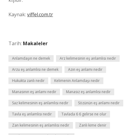
kişidir.
Kaynak:
viffel.com.tr
Tarih:
Makaleler
Anlamdaşın ne demek
Arz kelimesinin eş anlamlısı nedir
Arzu eş anlamlısı ne demek
Azın eş anlamı nedir
Hukukta zanlı nedir
Kelimenin Anlamdaşı nedir
Manasının eş anlamı nedir
Manasız eş anlamlısı nedir
Saz kelimesinin eş anlamlısı nedir
Sözünün eş anlamı nedir
Tavla eş anlamlısı nedir
Tavlada 6 6 gelirse ne olur
Zan kelimesinin eş anlamlısı nedir
Zanlı kime denir