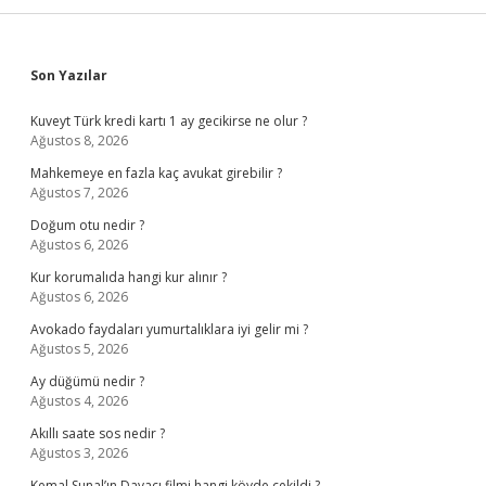
Sidebar
Son Yazılar
Kuveyt Türk kredi kartı 1 ay gecikirse ne olur ?
Ağustos 8, 2026
Mahkemeye en fazla kaç avukat girebilir ?
Ağustos 7, 2026
Doğum otu nedir ?
Ağustos 6, 2026
Kur korumalıda hangi kur alınır ?
Ağustos 6, 2026
Avokado faydaları yumurtalıklara iyi gelir mi ?
Ağustos 5, 2026
Ay düğümü nedir ?
Ağustos 4, 2026
Akıllı saate sos nedir ?
Ağustos 3, 2026
Kemal Sunal’ın Davacı filmi hangi köyde çekildi ?