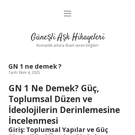
menüyü
Anasayfa
aç
Gizlilik Politikası
Güneşli Aşk Hikayeleri
Yasal Uyarı
Romantik anlara ilham veren bilgiler!
Hakkımızda
GN 1 ne demek ?
Tarih: Ekim 4, 2025
GN 1 Ne Demek? Güç,
Toplumsal Düzen ve
İdeolojilerin Derinlemesine
İncelenmesi
Giriş: Toplumsal Yapılar ve Güç