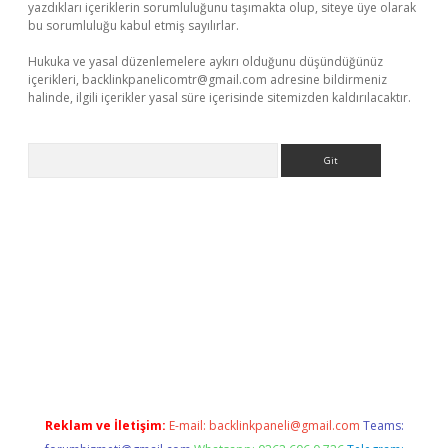
yazdıkları içeriklerin sorumluluğunu taşımakta olup, siteye üye olarak
bu sorumluluğu kabul etmiş sayılırlar.
Hukuka ve yasal düzenlemelere aykırı olduğunu düşündüğünüz
içerikleri,
backlinkpanelicomtr@gmail.com
adresine bildirmeniz
halinde, ilgili içerikler yasal süre içerisinde sitemizden kaldırılacaktır.
Arama
Betexper giriş adresi güncellendi
betexper.xyz
hiltonbet yeni 
Reklam ve İletişim:
E-mail:
backlinkpaneli@gmail.com
Teams: