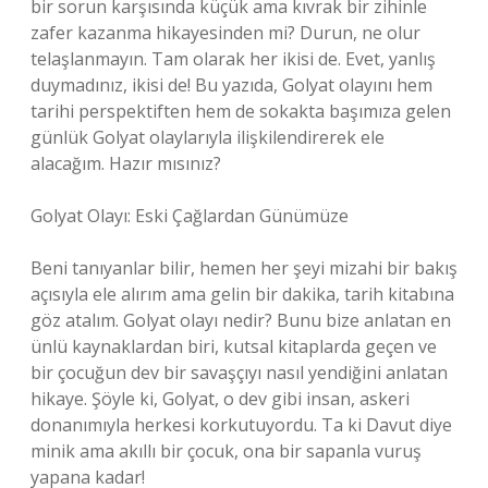
bir sorun karşısında küçük ama kıvrak bir zihinle
zafer kazanma hikayesinden mi? Durun, ne olur
telaşlanmayın. Tam olarak her ikisi de. Evet, yanlış
duymadınız, ikisi de! Bu yazıda, Golyat olayını hem
tarihi perspektiften hem de sokakta başımıza gelen
günlük Golyat olaylarıyla ilişkilendirerek ele
alacağım. Hazır mısınız?
Golyat Olayı: Eski Çağlardan Günümüze
Beni tanıyanlar bilir, hemen her şeyi mizahi bir bakış
açısıyla ele alırım ama gelin bir dakika, tarih kitabına
göz atalım. Golyat olayı nedir? Bunu bize anlatan en
ünlü kaynaklardan biri, kutsal kitaplarda geçen ve
bir çocuğun dev bir savaşçıyı nasıl yendiğini anlatan
hikaye. Şöyle ki, Golyat, o dev gibi insan, askeri
donanımıyla herkesi korkutuyordu. Ta ki Davut diye
minik ama akıllı bir çocuk, ona bir sapanla vuruş
yapana kadar!