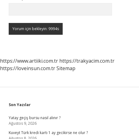
https://www.artiiki.com.tr
https://trakyacim.com.tr
https://loveinsun.com.tr
Sitemap
Sidebar
Son Yazılar
Yatay geçiş bursu nasıl alınır ?
Ağustos 9, 2026
Kuveyt Türk kredi kartı 1 ay gecikirse ne olur ?
Ağustos 8, 2026