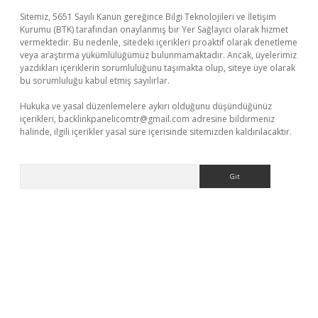
Sitemiz, 5651 Sayılı Kanun gereğince Bilgi Teknolojileri ve İletişim
Kurumu (BTK) tarafından onaylanmış bir Yer Sağlayıcı olarak hizmet
vermektedir. Bu nedenle, sitedeki içerikleri proaktif olarak denetleme
veya araştırma yükümlülüğümüz bulunmamaktadır. Ancak, üyelerimiz
yazdıkları içeriklerin sorumluluğunu taşımakta olup, siteye üye olarak
bu sorumluluğu kabul etmiş sayılırlar.
Hukuka ve yasal düzenlemelere aykırı olduğunu düşündüğünüz
içerikleri,
backlinkpanelicomtr@gmail.com
adresine bildirmeniz
halinde, ilgili içerikler yasal süre içerisinde sitemizden kaldırılacaktır.
Arama
t casino
ilbet yeni giriş
Betexper giriş adresi güncellendi
betex