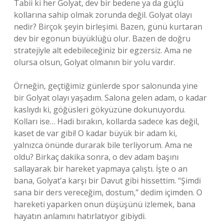
Tabii ki her Golyat, dev bir bedene ya da güçlü
kollarına sahip olmak zorunda değil. Golyat olayı
nedir? Birçok şeyin birleşimi. Bazen, günü kurtaran
dev bir egonun büyüklüğü olur. Bazen de doğru
stratejiyle alt edebileceğiniz bir egzersiz. Ama ne
olursa olsun, Golyat olmanın bir yolu vardır.
Örneğin, geçtiğimiz günlerde spor salonunda yine
bir Golyat olayı yaşadım. Salona gelen adam, o kadar
kaslıydı ki, göğüsleri gökyüzüne dokunuyordu.
Kolları ise… Hadi bırakın, kollarda sadece kas değil,
kaset de var gibi! O kadar büyük bir adam ki,
yalnızca önünde durarak bile terliyorum. Ama ne
oldu? Birkaç dakika sonra, o dev adam başını
sallayarak bir hareket yapmaya çalıştı. İşte o an
bana, Golyat’a karşı bir Davut gibi hissettim. “Şimdi
sana bir ders vereceğim, dostum,” dedim içimden. O
hareketi yaparken onun düşüşünü izlemek, bana
hayatın anlamını hatırlatıyor gibiydi.