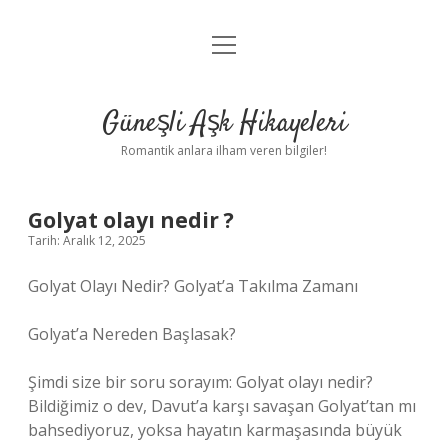
menüyü
Anasayfa
aç
Gizlilik Politikası
Güneşli Aşk Hikayeleri
Yasal Uyarı
Romantik anlara ilham veren bilgiler!
Hakkımızda
Golyat olayı nedir ?
Tarih: Aralık 12, 2025
Golyat Olayı Nedir? Golyat’a Takılma Zamanı
Golyat’a Nereden Başlasak?
Şimdi size bir soru sorayım: Golyat olayı nedir?
Bildiğimiz o dev, Davut’a karşı savaşan Golyat’tan mı
bahsediyoruz, yoksa hayatın karmaşasında büyük