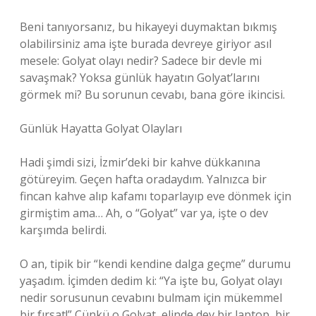
Beni tanıyorsanız, bu hikayeyi duymaktan bıkmış
olabilirsiniz ama işte burada devreye giriyor asıl
mesele: Golyat olayı nedir? Sadece bir devle mi
savaşmak? Yoksa günlük hayatın Golyat’larını
görmek mi? Bu sorunun cevabı, bana göre ikincisi.
Günlük Hayatta Golyat Olayları
Hadi şimdi sizi, İzmir’deki bir kahve dükkanına
götüreyim. Geçen hafta oradaydım. Yalnızca bir
fincan kahve alıp kafamı toparlayıp eve dönmek için
girmiştim ama… Ah, o “Golyat” var ya, işte o dev
karşımda belirdi.
O an, tipik bir “kendi kendine dalga geçme” durumu
yaşadım. İçimden dedim ki: “Ya işte bu, Golyat olayı
nedir sorusunun cevabını bulmam için mükemmel
bir fırsat!” Çünkü o Golyat, elinde dev bir laptop, bir