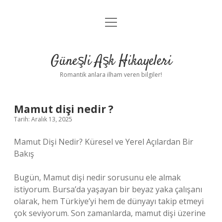
menüyü
Anasayfa
aç
Gizlilik Politikası
Güneşli Aşk Hikayeleri
Yasal Uyarı
Romantik anlara ilham veren bilgiler!
Hakkımızda
Mamut dişi nedir ?
Tarih: Aralık 13, 2025
Mamut Dişi Nedir? Küresel ve Yerel Açılardan Bir
Bakış
Bugün, Mamut dişi nedir sorusunu ele almak
istiyorum. Bursa’da yaşayan bir beyaz yaka çalışanı
olarak, hem Türkiye’yi hem de dünyayı takip etmeyi
çok seviyorum. Son zamanlarda, mamut dişi üzerine