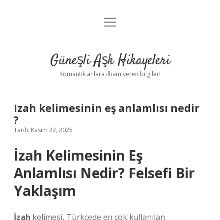
menüyü
Anasayfa
aç
Gizlilik Politikası
Güneşli Aşk Hikayeleri
Yasal Uyarı
Romantik anlara ilham veren bilgiler!
Hakkımızda
Izah kelimesinin eş anlamlısı nedir
?
Tarih: Kasım 22, 2025
İzah Kelimesinin Eş
Anlamlısı Nedir? Felsefi Bir
Yaklaşım
İzah
kelimesi, Türkçede en çok kullanılan