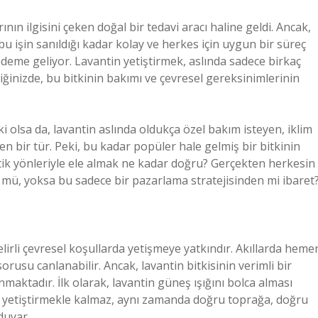
ının ilgisini çeken doğal bir tedavi aracı haline geldi. Ancak,
bu işin sanıldığı kadar kolay ve herkes için uygun bir süreç
deme geliyor. Lavantin yetiştirmek, aslında sadece birkaç
inizde, bu bitkinin bakımı ve çevresel gereksinimlerinin
i olsa da, lavantin aslında oldukça özel bakım isteyen, iklim
en bir tür. Peki, bu kadar popüler hale gelmiş bir bitkinin
atik yönleriyle ele almak ne kadar doğru? Gerçekten herkesin
mü, yoksa bu sadece bir pazarlama stratejisinden mi ibaret
belirli çevresel koşullarda yetişmeye yatkındır. Akıllarda heme
 sorusu canlanabilir. Ancak, lavantin bitkisinin verimli bir
nmaktadır. İlk olarak, lavantin güneş ışığını bolca alması
de yetiştirmekle kalmaz, aynı zamanda doğru toprağa, doğru
duyar.