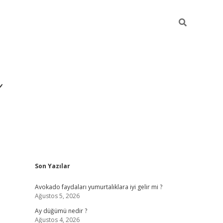
i
Sidebar
Son Yazılar
betci
vdcasino giriş
ilbet casino
ilbet yeni giriş
Bete
Avokado faydaları yumurtalıklara iyi gelir mi ?
Ağustos 5, 2026
Ay düğümü nedir ?
Ağustos 4, 2026