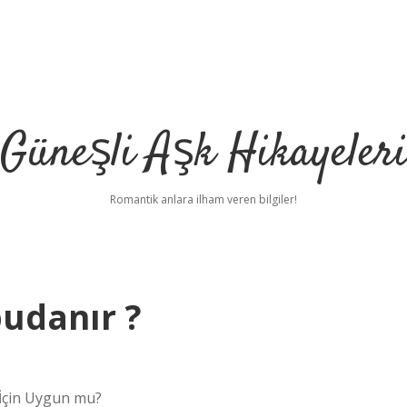
Güneşli Aşk Hikayeler
Romantik anlara ilham veren bilgiler!
udanır ?
s İçin Uygun mu?