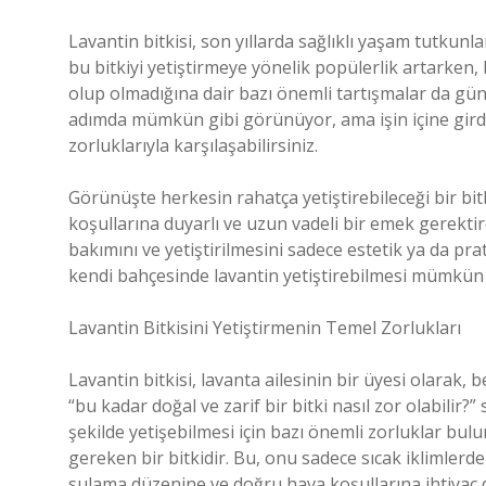
Lavantin bitkisi, son yıllarda sağlıklı yaşam tutkunlar
bu bitkiyi yetiştirmeye yönelik popülerlik artarken, 
olup olmadığına dair bazı önemli tartışmalar da gün
adımda mümkün gibi görünüyor, ama işin içine girdiğ
zorluklarıyla karşılaşabilirsiniz.
Görünüşte herkesin rahatça yetiştirebileceği bir bitk
koşullarına duyarlı ve uzun vadeli bir emek gerektir
bakımını ve yetiştirilmesini sadece estetik ya da pr
kendi bahçesinde lavantin yetiştirebilmesi mümkün 
Lavantin Bitkisini Yetiştirmenin Temel Zorlukları
Lavantin bitkisi, lavanta ailesinin bir üyesi olarak, 
“bu kadar doğal ve zarif bir bitki nasıl zor olabilir?”
şekilde yetişebilmesi için bazı önemli zorluklar bulu
gereken bir bitkidir. Bu, onu sadece sıcak iklimler
sulama düzenine ve doğru hava koşullarına ihtiyaç 