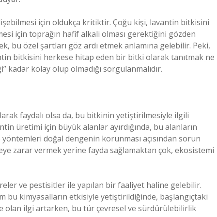
şebilmesi için oldukça kritiktir. Çoğu kişi, lavantin bitkisini
mesi için toprağın hafif alkali olması gerektiğini gözden
mek, bu özel şartları göz ardı etmek anlamına gelebilir. Peki,
n bitkisini herkese hitap eden bir bitki olarak tanıtmak ne
ği” kadar kolay olup olmadığı sorgulanmalıdır.
rak faydalı olsa da, bu bitkinin yetiştirilmesiyle ilgili
vantin üretimi için büyük alanlar ayırdığında, bu alanların
me yöntemleri doğal dengenin korunması açısından sorun
evreye zarar vermek yerine fayda sağlamaktan çok, ekosistemi
eler ve pestisitler ile yapılan bir faaliyet haline gelebilir.
m bu kimyasalların etkisiyle yetiştirildiğinde, başlangıçtaki
olan ilgi artarken, bu tür çevresel ve sürdürülebilirlik