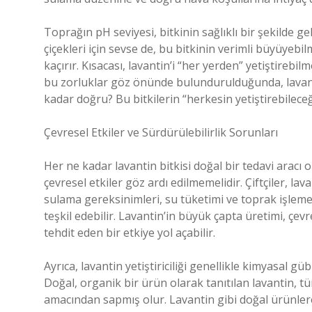
Toprağın pH seviyesi, bitkinin sağlıklı bir şekilde geli
çiçekleri için sevse de, bu bitkinin verimli büyüyebil
kaçırır. Kısacası, lavantin’i “her yerden” yetiştirebil
bu zorluklar göz önünde bulundurulduğunda, lavanti
kadar doğru? Bu bitkilerin “herkesin yetiştirebilece
Çevresel Etkiler ve Sürdürülebilirlik Sorunları
Her ne kadar lavantin bitkisi doğal bir tedavi aracı ola
çevresel etkiler göz ardı edilmemelidir. Çiftçiler, la
sulama gereksinimleri, su tüketimi ve toprak işle
teşkil edebilir. Lavantin’in büyük çapta üretimi, ç
tehdit eden bir etkiye yol açabilir.
Ayrıca, lavantin yetiştiriciliği genellikle kimyasal gübr
Doğal, organik bir ürün olarak tanıtılan lavantin, tü
amacından sapmış olur. Lavantin gibi doğal ürünlere 