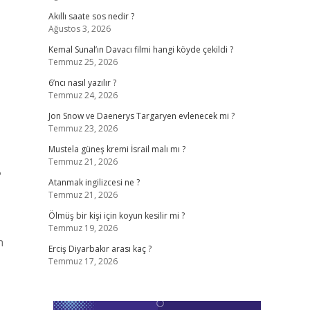
Akıllı saate sos nedir ?
Ağustos 3, 2026
Kemal Sunal’ın Davacı filmi hangi köyde çekildi ?
Temmuz 25, 2026
6’ncı nasıl yazılır ?
Temmuz 24, 2026
Jon Snow ve Daenerys Targaryen evlenecek mi ?
Temmuz 23, 2026
Mustela güneş kremi İsrail malı mı ?
Temmuz 21, 2026
?
Atanmak ingilizcesi ne ?
Temmuz 21, 2026
Ölmüş bir kişi için koyun kesilir mi ?
Temmuz 19, 2026
n
Erciş Diyarbakır arası kaç ?
Temmuz 17, 2026