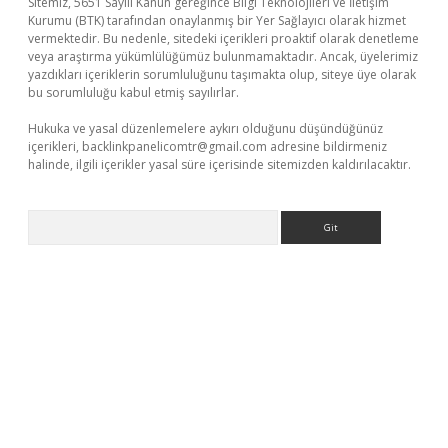
Sitemiz, 5651 Sayılı Kanun gereğince Bilgi Teknolojileri ve İletişim
Kurumu (BTK) tarafından onaylanmış bir Yer Sağlayıcı olarak hizmet
vermektedir. Bu nedenle, sitedeki içerikleri proaktif olarak denetleme
veya araştırma yükümlülüğümüz bulunmamaktadır. Ancak, üyelerimiz
yazdıkları içeriklerin sorumluluğunu taşımakta olup, siteye üye olarak
bu sorumluluğu kabul etmiş sayılırlar.
Hukuka ve yasal düzenlemelere aykırı olduğunu düşündüğünüz
içerikleri,
backlinkpanelicomtr@gmail.com
adresine bildirmeniz
halinde, ilgili içerikler yasal süre içerisinde sitemizden kaldırılacaktır.
Arama
exper giriş adresi güncellendi
betexper.xyz
hiltonbet yeni giri