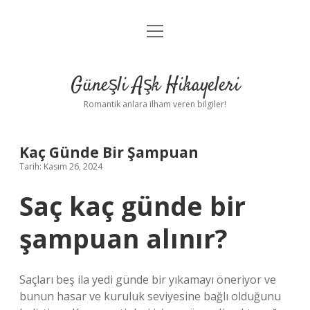
menüyü
Anasayfa
aç
Gizlilik Politikası
Güneşli Aşk Hikayeleri
Yasal Uyarı
Romantik anlara ilham veren bilgiler!
Hakkımızda
Kaç Günde Bir Şampuan
Tarih: Kasım 26, 2024
Saç kaç günde bir
şampuan alınır?
Saçları beş ila yedi günde bir yıkamayı öneriyor ve
bunun hasar ve kuruluk seviyesine bağlı olduğunu