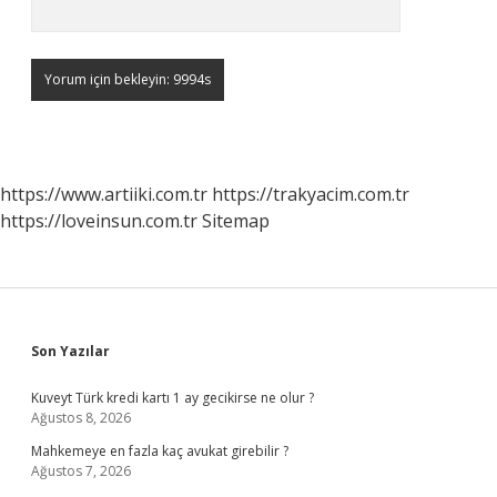
https://www.artiiki.com.tr
https://trakyacim.com.tr
https://loveinsun.com.tr
Sitemap
Sidebar
Son Yazılar
Kuveyt Türk kredi kartı 1 ay gecikirse ne olur ?
Ağustos 8, 2026
Mahkemeye en fazla kaç avukat girebilir ?
Ağustos 7, 2026