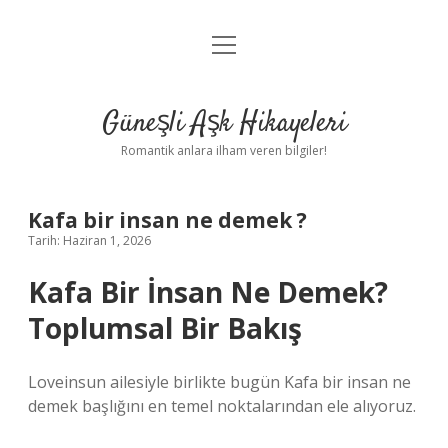
menüyü
Anasayfa
aç
Gizlilik Politikası
Güneşli Aşk Hikayeleri
Yasal Uyarı
Romantik anlara ilham veren bilgiler!
Hakkımızda
Kafa bir insan ne demek ?
Tarih: Haziran 1, 2026
Kafa Bir İnsan Ne Demek?
Toplumsal Bir Bakış
Loveinsun ailesiyle birlikte bugün Kafa bir insan ne
demek başlığını en temel noktalarından ele alıyoruz.