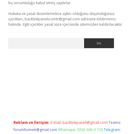
bu sorumluluğu kabul etmiş sayılırlar.
Hukuka ve yasal düzenlemelere aykırı olduğunu düşündüğünüz
içerikleri,
backlinkpanelicomtr@gmail.com
adresine bildirmeniz
halinde, ilgili içerikler yasal süre içerisinde sitemizden kaldırılacaktır.
Arama
Betexper giriş adresi güncellendi
betexper.xyz
hiltonbet yeni g
Reklam ve İletişim:
E-mail:
backlinkpaneli@gmail.com
Teams:
forumhizmeti@gmail.com
Whatsapp: 0262 606 0 726
Telegram: