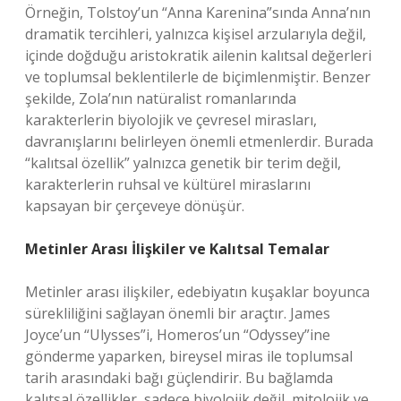
Örneğin, Tolstoy’un “Anna Karenina”sında Anna’nın
dramatik tercihleri, yalnızca kişisel arzularıyla değil,
içinde doğduğu aristokratik ailenin kalıtsal değerleri
ve toplumsal beklentilerle de biçimlenmiştir. Benzer
şekilde, Zola’nın natüralist romanlarında
karakterlerin biyolojik ve çevresel mirasları,
davranışlarını belirleyen önemli etmenlerdir. Burada
“kalıtsal özellik” yalnızca genetik bir terim değil,
karakterlerin ruhsal ve kültürel miraslarını
kapsayan bir çerçeveye dönüşür.
Metinler Arası İlişkiler ve Kalıtsal Temalar
Metinler arası ilişkiler, edebiyatın kuşaklar boyunca
sürekliliğini sağlayan önemli bir araçtır. James
Joyce’un “Ulysses”i, Homeros’un “Odyssey”ine
gönderme yaparken, bireysel miras ile toplumsal
tarih arasındaki bağı güçlendirir. Bu bağlamda
kalıtsal özellikler, sadece biyolojik değil, mitolojik ve