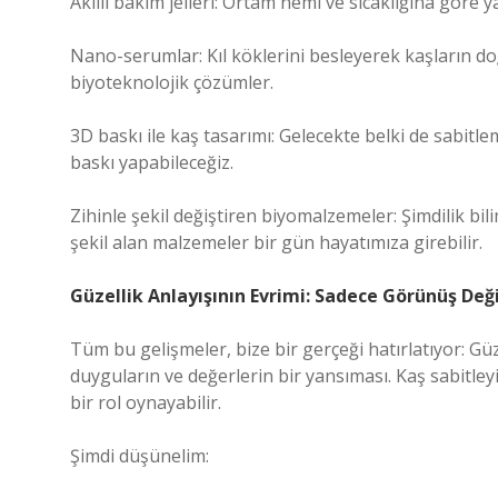
Akıllı bakım jelleri: Ortam nemi ve sıcaklığına göre 
Nano-serumlar: Kıl köklerini besleyerek kaşların do
biyoteknolojik çözümler.
3D baskı ile kaş tasarımı: Gelecekte belki de sabitlem
baskı yapabileceğiz.
Zihinle şekil değiştiren biyomalzemeler: Şimdilik bil
şekil alan malzemeler bir gün hayatımıza girebilir.
Güzellik Anlayışının Evrimi: Sadece Görünüş Deği
Tüm bu gelişmeler, bize bir gerçeği hatırlatıyor: Güzel
duyguların ve değerlerin bir yansıması. Kaş sabitle
bir rol oynayabilir.
Şimdi düşünelim: