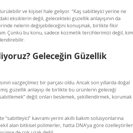
ürülebilir ve kişisel hale geliyor. “Kaş sabitleyici yerine ne
aki eksiklerin değil, gelecekteki güzellik anlayışının da
erinde nelerin değişebileceğini konuşmak, birlikte fikir
um. Çünkü bu konu, sadece kozmetik tercihlerimizi değil, kim
endirebilir.
diyoruz? Geleceğin Güzellik
sının vazgeçilmez bir parçası oldu. Ancak son yıllarda doğal
miş güzellik anlayışı ile birlikte bu ürünlerin geleceği
ı sabitlemek” değil; onları beslemek, şekillendirmek, korumak
e “sabitleyici” kavramı yerini akıllı bakım solüsyonlarına
 şekil alan bitkisel polimerler, hatta DNA’ya göre özelleştirile
rünse de çok uzak değil.