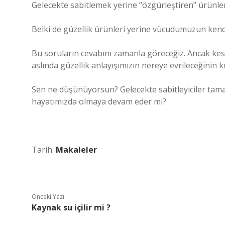
Gelecekte sabitlemek yerine “özgürleştiren” ürünle
Belki de güzellik ürünleri yerine vücudumuzun ke
Bu soruların cevabını zamanla göreceğiz. Ancak kesin 
aslında güzellik anlayışımızın nereye evrileceğinin
Sen ne düşünüyorsun? Gelecekte sabitleyiciler tama
hayatımızda olmaya devam eder mi?
Tarih:
Makaleler
Önceki Yazı
Kaynak su içilir mi ?