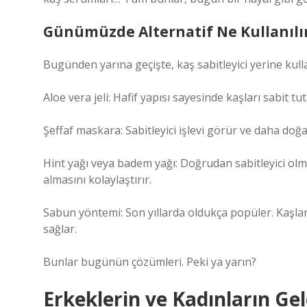
Günümüzde Alternatif Ne Kullanılı
Bugünden yarına geçişte, kaş sabitleyici yerine kullan
Aloe vera jeli: Hafif yapısı sayesinde kaşları sabit 
Şeffaf maskara: Sabitleyici işlevi görür ve daha doğ
Hint yağı veya badem yağı: Doğrudan sabitleyici olma
almasını kolaylaştırır.
Sabun yöntemi: Son yıllarda oldukça popüler. Kaşla
sağlar.
Bunlar bugünün çözümleri. Peki ya yarın?
Erkeklerin ve Kadınların Gel