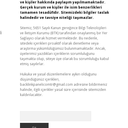
ve kişiler hakkında paylaşım yapılmamaktadır.
Gerçek kurum ve kişiler ile isim benzerlikleri
tamamen tesadüfidir. Sitemizdeki bilgiler taslak
halindedir ve tavsiye niteliği taşımazlar.
Sitemiz, 5651 Sayılı Kanun gereğince Bilgi Teknolojileri
i
ve İletişim Kurumu (BTK) tarafından onaylanmış bir Yer
Sağlayıcı olarak hizmet vermektedir. Bu nedenle,
sitedeki içerikleri proaktif olarak denetleme veya
araştırma yükümlülüğümüz bulunmamaktadır. Ancak,
üyelerimiz yazdıkları içeriklerin sorumluluğunu
taşımakta olup, siteye üye olarak bu sorumluluğu kabul
etmiş sayılırlar.
Hukuka ve yasal düzenlemelere aykırı olduğunu
düşündüğünüz içerikleri,
backlinkpanelicomtr@gmail.com
adresine bildirmeniz
halinde, ilgili içerikler yasal süre içerisinde sitemizden
kaldırılacaktır.
Arama