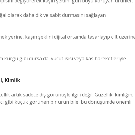
yapısını değiştirerek kaşın şeklini gün boyu koruyan ürünler.
ğal olarak daha dik ve sabit durmasını sağlayan
ek yerine, kaşın şeklini dijital ortamda tasarlayıp cilt üzerin
im kurgu gibi dursa da, vücut ısısı veya kas hareketleriyle
l, Kimlik
lik artık sadece dış görünüşle ilgili değil. Güzellik, kimliğin,
yici gibi küçük görünen bir ürün bile, bu dönüşümde önemli