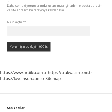
Daha sonraki yorumlarımda kullanılması için adım, e-posta adresim
ve site adresim bu tarayıcıya kaydedilsin.
6 + 2 kaçtır?
*
https://www.artiiki.com.tr
https://trakyacim.com.tr
https://loveinsun.com.tr
Sitemap
Sidebar
Son Yazılar