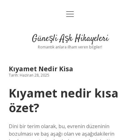
menüyü
Anasayfa
aç
Gizlilik Politikası
Güneşli Aşk Hikayeleri
Yasal Uyarı
Romantik anlara ilham veren bilgiler!
Hakkımızda
Kıyamet Nedir Kisa
Tarih: Haziran 28, 2025
Kıyamet nedir kısa
özet?
Dini bir terim olarak, bu, evrenin düzeninin
bozulması ve baş aşağı olan ve aşağıdakilerin