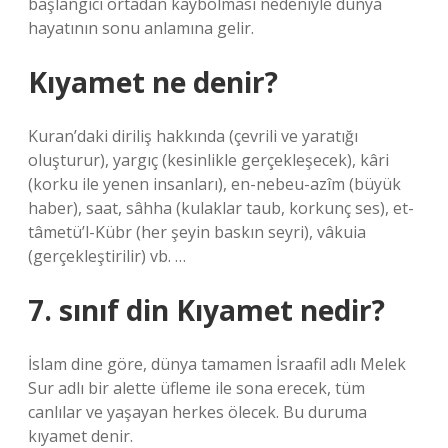
başlangıcı ortadan kaybolması nedeniyle dünya
hayatının sonu anlamına gelir.
Kıyamet ne denir?
Kuran’daki diriliş hakkında (çevrili ve yaratığı
oluşturur), yargıç (kesinlikle gerçekleşecek), kâri
(korku ile yenen insanları), en-nebeu-azîm (büyük
haber), saat, sâhha (kulaklar taub, korkunç ses), et-
tâmetü’l-Kübr (her şeyin baskın seyri), vâkuia
(gerçekleştirilir) vb. …
7. sınıf din Kıyamet nedir?
İslam dine göre, dünya tamamen İsraafil adlı Melek
Sur adlı bir alette üfleme ile sona erecek, tüm
canlılar ve yaşayan herkes ölecek. Bu duruma
kıyamet denir.