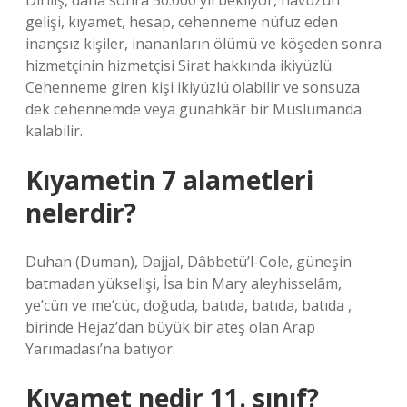
Diriliş, daha sonra 50.000 yıl bekliyor, havuzun
gelişi, kıyamet, hesap, cehenneme nüfuz eden
inançsız kişiler, inananların ölümü ve köşeden sonra
hizmetçinin hizmetçisi Sirat hakkında ikiyüzlü.
Cehenneme giren kişi ikiyüzlü olabilir ve sonsuza
dek cehennemde veya günahkâr bir Müslümanda
kalabilir.
Kıyametin 7 alametleri
nelerdir?
Duhan (Duman), Dajjal, Dâbbetü’l-Cole, güneşin
batmadan yükselişi, İsa bin Mary aleyhisselâm,
ye’cün ve me’cüc, doğuda, batıda, batıda, batıda ,
birinde Hejaz’dan büyük bir ateş olan Arap
Yarımadası’na batıyor.
Kıyamet nedir 11. sınıf?