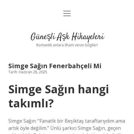
menüyü
Anasayfa
aç
Gizlilik Politikası
Güneşli Aşk Hikayeleri
Yasal Uyarı
Romantik anlara ilham veren bilgiler!
Hakkımızda
Simge Sağın Fenerbahçeli Mi
Tarih: Haziran 28, 2025
Simge Sağın hangi
takımlı?
Simge Sağın: “Fanatik bir Beşiktaş taraftarıydım ama
artık öyle değilim.” Ünlü şarkıcı Simge Sağın, geçen