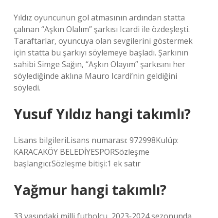
Yıldız oyuncunun gol atmasının ardından statta
çalınan “Aşkın Olalım” şarkısı Icardi ile özdeşleşti.
Taraftarlar, oyuncuya olan sevgilerini göstermek
için statta bu şarkıyı söylemeye başladı. Şarkının
sahibi Simge Sağın, “Aşkın Olayım” şarkısını her
söylediğinde aklına Mauro Icardi’nin geldiğini
söyledi.
Yusuf Yıldız hangi takımlı?
Lisans bilgileriLisans numarası: 972998Kulüp:
KARACAKÖY BELEDİYESPORSözleşme
başlangıcı:Sözleşme bitişi:1 ek satır
Yağmur hangi takımlı?
33 yaşındaki milli futbolcu, 2023-2024 sezonunda