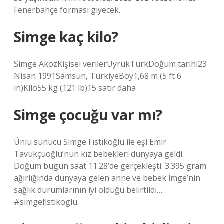
Fenerbahçe forması giyecek.
Simge kaç kilo?
Simge AközKişisel verilerUyrukTürkDoğum tarihi23
Nisan 1991Samsun, TürkiyeBoy1,68 m (5 ft 6
in)Kilo55 kg (121 lb)15 satır daha
Simge çocuğu var mı?
Ünlü sunucu Simge Fıstıkoğlu ile eşi Emir
Tavukçuoğlu’nun kız bebekleri dünyaya geldi.
Doğum bugün saat 11:28’de gerçekleşti. 3.395 gram
ağırlığında dünyaya gelen anne ve bebek İmge’nin
sağlık durumlarının iyi olduğu belirtildi…
#simgefistikoglu.