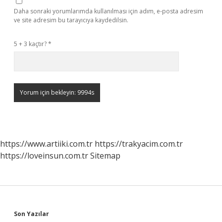
Daha sonraki yorumlarımda kullanılması için adım, e-posta adresim
ve site adresim bu tarayıcıya kaydedilsin.
5 + 3 kaçtır?
*
https://www.artiiki.com.tr
https://trakyacim.com.tr
https://loveinsun.com.tr
Sitemap
Sidebar
Son Yazılar