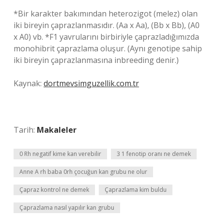
*Bir karakter bakımından heterozigot (melez) olan
iki bireyin çaprazlanmasıdır. (Aa x Aa), (Bb x Bb), (A0
x A0) vb. *F1 yavrularını birbiriyle çaprazladığımızda
monohibrit çaprazlama oluşur. (Aynı genotipe sahip
iki bireyin çaprazlanmasına inbreeding denir.)
Kaynak:
dortmevsimguzellik.com.tr
Tarih:
Makaleler
0 Rh negatif kime kan verebilir
3 1 fenotip oranı ne demek
Anne A rh baba 0rh çocuğun kan grubu ne olur
Çapraz kontrol ne demek
Çaprazlama kim buldu
Çaprazlama nasıl yapılır kan grubu