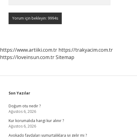
https://www.artiiki.com.tr
https://trakyacim.com.tr
https://loveinsun.com.tr
Sitemap
Sidebar
Son Yazılar
Doğum otu nedir ?
Ağustos 6, 2026
Kur korumalıda hangi kur alınır ?
Ağustos 6, 2026
Avokado faydaları yumurtalıklara iyi gelir mi ?