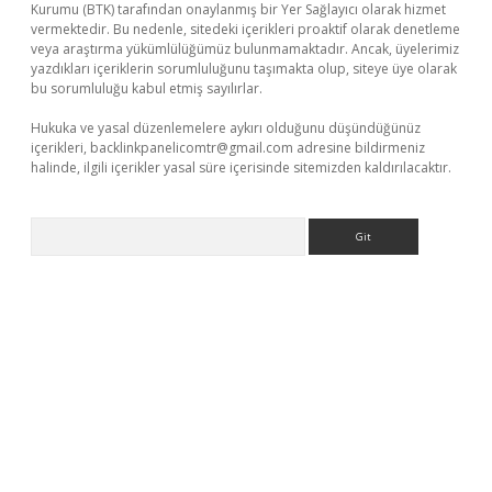
Kurumu (BTK) tarafından onaylanmış bir Yer Sağlayıcı olarak hizmet
vermektedir. Bu nedenle, sitedeki içerikleri proaktif olarak denetleme
veya araştırma yükümlülüğümüz bulunmamaktadır. Ancak, üyelerimiz
yazdıkları içeriklerin sorumluluğunu taşımakta olup, siteye üye olarak
bu sorumluluğu kabul etmiş sayılırlar.
Hukuka ve yasal düzenlemelere aykırı olduğunu düşündüğünüz
içerikleri,
backlinkpanelicomtr@gmail.com
adresine bildirmeniz
halinde, ilgili içerikler yasal süre içerisinde sitemizden kaldırılacaktır.
Arama
exper giriş adresi güncellendi
betexper.xyz
hiltonbet yeni giri