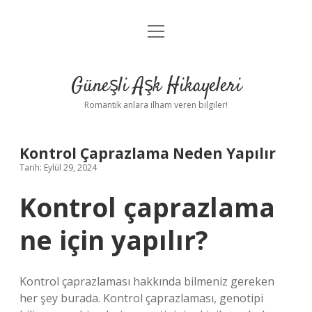
menüyü
Anasayfa
aç
Gizlilik Politikası
Güneşli Aşk Hikayeleri
Yasal Uyarı
Romantik anlara ilham veren bilgiler!
Hakkımızda
Kontrol Çaprazlama Neden Yapılır
Tarih: Eylül 29, 2024
Kontrol çaprazlama
ne için yapılır?
Kontrol çaprazlaması hakkında bilmeniz gereken
her şey burada. Kontrol çaprazlaması, genotipi