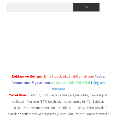
Arama
exper giriş adresi güncellendi
betexper.xyz
hiltonbet yeni giri
Reklam ve İletişim:
E-mail:
backlinkpaneli@gmail.com
Teams:
forumhizmeti@gmail.com
Whatsapp: 0262 606 0 726
Telegram:
@karabul
Yasal Uyarı:
Sitemiz, 5651 Sayılı Kanun gereğince Bilgi Teknolojileri
ve İletişim Kurumu (BTK) tarafından onaylanmış bir Yer Sağlayıcı
olarak hizmet vermektedir. Bu nedenle, sitedeki içerikleri proaktif
olarak denetleme veya araştırma yükümlülüğümüz bulunmamaktadır.