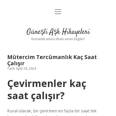
menüyü
Anasayfa
aç
Gizlilik Politikası
Güneşli Aşk Hikayeleri
Yasal Uyarı
Romantik anlara ilham veren bilgiler!
Hakkımızda
Mütercim Tercümanlık Kaç Saat
Çalışır
Tarih: Eylül 29, 2024
Çevirmenler kaç
saat çalışır?
Kural olarak, bir çevirmen en fazla bir saat tek