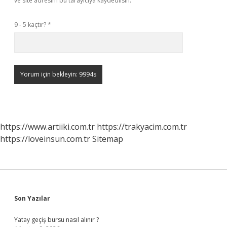
ve site adresim bu tarayıcıya kaydedilsin.
9 - 5 kaçtır?
*
https://www.artiiki.com.tr
https://trakyacim.com.tr
https://loveinsun.com.tr
Sitemap
Sidebar
Son Yazılar
Yatay geçiş bursu nasıl alınır ?