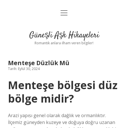
menüyü
Anasayfa
aç
Gizlilik Politikası
Güneşli Aşk Hikayeleri
Yasal Uyarı
Romantik anlara ilham veren bilgiler!
Hakkımızda
Menteşe Düzlük Mü
Tarih: Eylül 30, 2024
Menteşe bölgesi düz
bölge midir?
Arazi yapısı genel olarak dağlık ve ormanlıktır.
İlçemiz güneyden kuzeye ve doğuya doğru uzanan