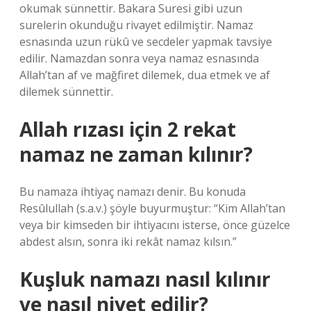
okumak sünnettir. Bakara Suresi gibi uzun
surelerin okunduğu rivayet edilmiştir. Namaz
esnasında uzun rükû ve secdeler yapmak tavsiye
edilir. Namazdan sonra veya namaz esnasında
Allah’tan af ve mağfiret dilemek, dua etmek ve af
dilemek sünnettir.
Allah rızası için 2 rekat
namaz ne zaman kılınır?
Bu namaza ihtiyaç namazı denir. Bu konuda
Resûlullah (s.a.v.) şöyle buyurmuştur: “Kim Allah’tan
veya bir kimseden bir ihtiyacını isterse, önce güzelce
abdest alsın, sonra iki rekât namaz kılsın.”
Kuşluk namazı nasıl kılınır
ve nasıl niyet edilir?