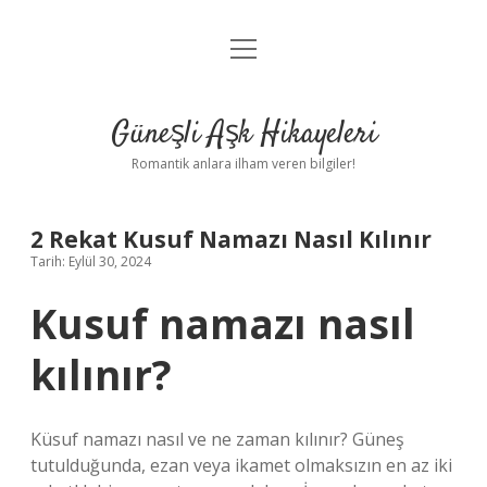
menüyü
Anasayfa
aç
Gizlilik Politikası
Güneşli Aşk Hikayeleri
Yasal Uyarı
Romantik anlara ilham veren bilgiler!
Hakkımızda
2 Rekat Kusuf Namazı Nasıl Kılınır
Tarih: Eylül 30, 2024
Kusuf namazı nasıl
kılınır?
Küsuf namazı nasıl ve ne zaman kılınır? Güneş
tutulduğunda, ezan veya ikamet olmaksızın en az iki