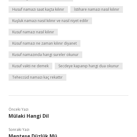
Husuf namazı saat kaçta kılınır
İstihare namazı nasıl kılınır
Kuşluk namazı nasıl kılınır ve nasıl niyet edilir
Kusuf namazı nasıl kılınır
Küsuf namazı ne zaman kılınır diyanet
Kusuf namazında hangi sureler okunur
Kusuf vakti ne demek
Secdeye kapanıp hangi dua okunur
Teheccüd namazı kaç rekattır
Önceki Yazı
Mülaki Hangi Dil
Sonraki Yazı
Menteşe Düzlük Mü