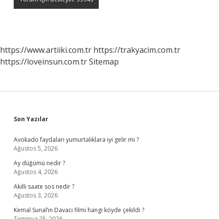
https://www.artiiki.com.tr
https://trakyacim.com.tr
https://loveinsun.com.tr
Sitemap
Sidebar
Son Yazılar
Avokado faydaları yumurtalıklara iyi gelir mi ?
Ağustos 5, 2026
Ay düğümü nedir ?
Ağustos 4, 2026
Akıllı saate sos nedir ?
Ağustos 3, 2026
Kemal Sunal’ın Davacı filmi hangi köyde çekildi ?
Temmuz 25, 2026