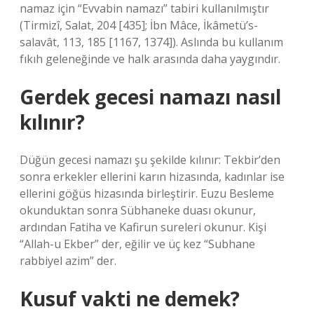
namaz için “Evvabin namazı” tabiri kullanılmıştır
(Tirmizî, Salat, 204 [435]; İbn Mâce, İkâmetü’s-
salavât, 113, 185 [1167, 1374]). Aslında bu kullanım
fıkıh geleneğinde ve halk arasında daha yaygındır.
Gerdek gecesi namazı nasıl
kılınır?
Düğün gecesi namazı şu şekilde kılınır: Tekbir’den
sonra erkekler ellerini karın hizasında, kadınlar ise
ellerini göğüs hizasında birleştirir. Euzu Besleme
okunduktan sonra Sübhaneke duası okunur,
ardından Fatiha ve Kafirun sureleri okunur. Kişi
“Allah-u Ekber” der, eğilir ve üç kez “Subhane
rabbiyel azim” der.
Kusuf vakti ne demek?