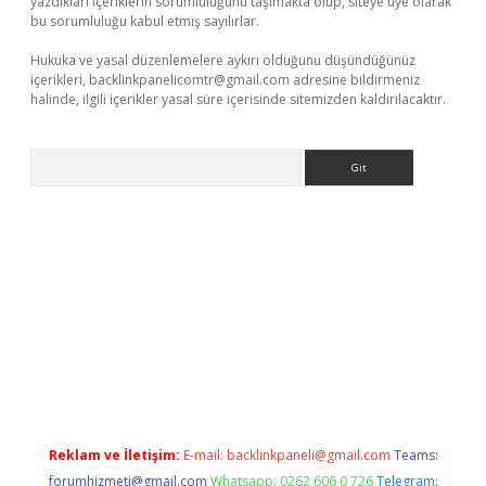
yazdıkları içeriklerin sorumluluğunu taşımakta olup, siteye üye olarak
bu sorumluluğu kabul etmiş sayılırlar.
Hukuka ve yasal düzenlemelere aykırı olduğunu düşündüğünüz
içerikleri,
backlinkpanelicomtr@gmail.com
adresine bildirmeniz
halinde, ilgili içerikler yasal süre içerisinde sitemizden kaldırılacaktır.
Arama
xper giriş adresi güncellendi
betexper.xyz
hiltonbet yeni giriş
Reklam ve İletişim:
E-mail:
backlinkpaneli@gmail.com
Teams:
forumhizmeti@gmail.com
Whatsapp: 0262 606 0 726
Telegram: