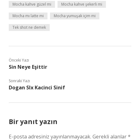
Mocha kahve güzel mi
Mocha kahve şekerli mi
Mocha mı latte mi
Mocha yumuşak içim mi
Tek shot ne demek
Önceki Yazı
Sin Neye Eşittir
Sonraki Yazı
Dogan Slx Kacinci Sinif
Bir yanıt yazın
E-posta adresiniz yayınlanmayacak.
Gerekli alanlar
*