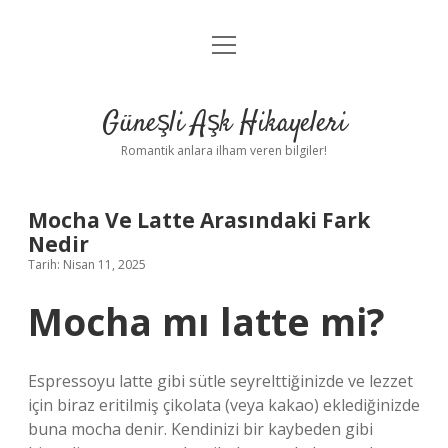
menüyü
Anasayfa
aç
Gizlilik Politikası
Güneşli Aşk Hikayeleri
Yasal Uyarı
Romantik anlara ilham veren bilgiler!
Hakkımızda
Mocha Ve Latte Arasındaki Fark
Nedir
Tarih: Nisan 11, 2025
Mocha mı latte mi?
Espressoyu latte gibi sütle seyrelttiğinizde ve lezzet
için biraz eritilmiş çikolata (veya kakao) eklediğinizde
buna mocha denir. Kendinizi bir kaybeden gibi