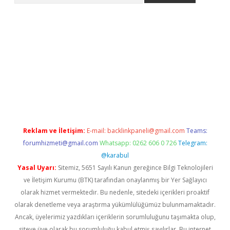
etexper giriş adresi güncellendi
betexper.xyz
hiltonbet yeni g
Reklam ve İletişim:
E-mail:
backlinkpaneli@gmail.com
Teams:
forumhizmeti@gmail.com
Whatsapp: 0262 606 0 726
Telegram:
@karabul
Yasal Uyarı:
Sitemiz, 5651 Sayılı Kanun gereğince Bilgi Teknolojileri
ve İletişim Kurumu (BTK) tarafından onaylanmış bir Yer Sağlayıcı
olarak hizmet vermektedir. Bu nedenle, sitedeki içerikleri proaktif
olarak denetleme veya araştırma yükümlülüğümüz bulunmamaktadır.
Ancak, üyelerimiz yazdıkları içeriklerin sorumluluğunu taşımakta olup,
siteye üye olarak bu sorumluluğu kabul etmiş sayılırlar. Bu internet