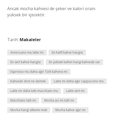
Ancak mocha kahvesi de şeker ve kalori oranı
yüksek bir içecektir.
Tarih:
Makaleler
Americano mu latte mi
En hafif kahve hangisi
En sert kahve hangisi
En yüksek kafein hangi kahvede var
Espresso mu daha ağır Türk kahvesi mi
Kahvede shot ne demek
Latte mi daha ağır cappuccino mu
Latte mi daha tatlı macchiato mu
Latte sert mi
Macchiato tatlı mı
Mocha acı mı tatlı mı
Mocha hangi ülkenin malı
Mocha kahve ağır mı