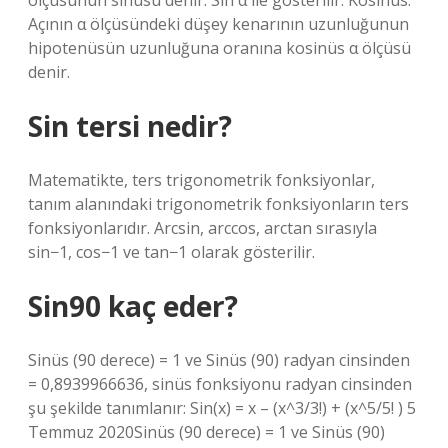
ölçüsünün sinüsü denir. Sin α ile gösterilir. Kosinüs.
Açının α ölçüsündeki düşey kenarının uzunluğunun
hipotenüsün uzunluğuna oranına kosinüs α ölçüsü
denir.
Sin tersi nedir?
Matematikte, ters trigonometrik fonksiyonlar,
tanım alanındaki trigonometrik fonksiyonların ters
fonksiyonlarıdır. Arcsin, arccos, arctan sırasıyla
sin−1, cos−1 ve tan−1 olarak gösterilir.
Sin90 kaç eder?
Sinüs (90 derece) = 1 ve Sinüs (90) radyan cinsinden
= 0,8939966636, sinüs fonksiyonu radyan cinsinden
şu şekilde tanımlanır: Sin(x) = x – (x^3/3!) + (x^5/5! ) 5
Temmuz 2020Sinüs (90 derece) = 1 ve Sinüs (90)