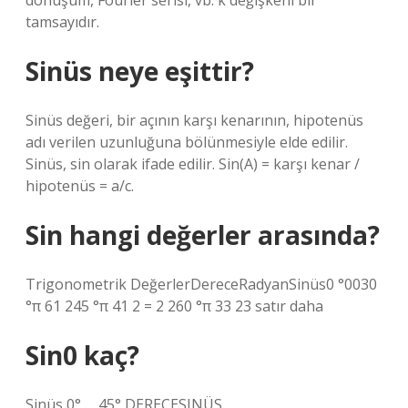
dönüşüm, Fourier serisi, vb. k değişkeni bir
tamsayıdır.
Sinüs neye eşittir?
Sinüs değeri, bir açının karşı kenarının, hipotenüs
adı verilen uzunluğuna bölünmesiyle elde edilir.
Sinüs, sin olarak ifade edilir. Sin(A) = karşı kenar /
hipotenüs = a/c.
Sin hangi değerler arasında?
Trigonometrik DeğerlerDereceRadyanSinüs0 °0030
°π 61 245 °π 41 2 = 2 260 °π 33 23 satır daha
Sin0 kaç?
Sinüs 0° … 45° DERECESINÜS