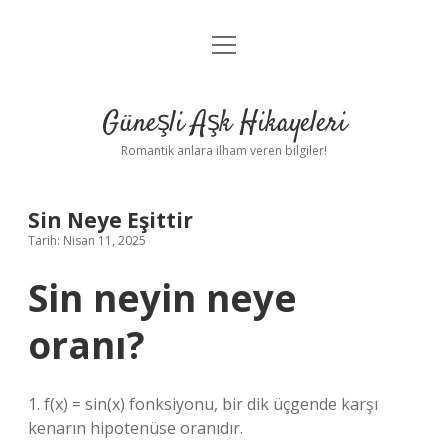
menüyü
Anasayfa
aç
Gizlilik Politikası
Güneşli Aşk Hikayeleri
Yasal Uyarı
Romantik anlara ilham veren bilgiler!
Hakkımızda
Sin Neye Eşittir
Tarih: Nisan 11, 2025
Sin neyin neye
oranı?
1. f(x) = sin(x) fonksiyonu, bir dik üçgende karşı
kenarın hipotenüse oranıdır.