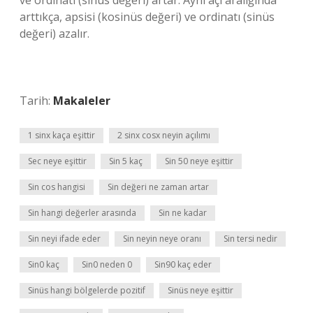
ve ordinatı (sinüs değeri) artar. Aynı açı aralığında
arttıkça, apsisi (kosinüs değeri) ve ordinatı (sinüs
değeri) azalır.
Tarih:
Makaleler
1 sinx kaça eşittir
2 sinx cosx neyin açılımı
Sec neye eşittir
Sin 5 kaç
Sin 50 neye eşittir
Sin cos hangisi
Sin değeri ne zaman artar
Sin hangi değerler arasında
Sin ne kadar
Sin neyi ifade eder
Sin neyin neye oranı
Sin tersi nedir
Sin0 kaç
Sin0 neden 0
Sin90 kaç eder
Sinüs hangi bölgelerde pozitif
Sinüs neye eşittir