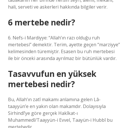
tabakanın her birinde nefsin seyri, âlemi, mekanı,
hali, serveti ve askerleri hakkında bilgiler verir.
6 mertebe nedir?
6. Nefs-i Mardiyye: “Allah’ın razı olduğu ruh
mertebesi” demektir. Terim, ayette geçen “marziyye”
kelimesinden türemiştir. Esasen bu ruh mertebesi
ile bir önceki arasında ayrılmaz bir bütünlük vardır.
Tasavvufun en yüksek
mertebesi nedir?
Bu, Allah’ın zatî makamı anlamına gelen Lâ-
taayyün’e en yakın olan makamdır. Dolayısıyla
Sirhindî’ye göre gerçek Hakîkat-ı
Muhammedî/Taayyün-i Evvel, Taayün-i Hubbî bu
mertebedir.