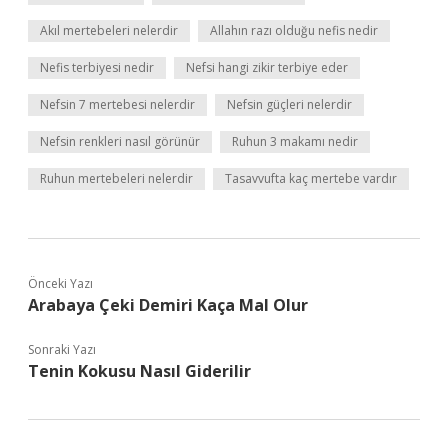
Akıl mertebeleri nelerdir
Allahın razı olduğu nefis nedir
Nefis terbiyesi nedir
Nefsi hangi zikir terbiye eder
Nefsin 7 mertebesi nelerdir
Nefsin güçleri nelerdir
Nefsin renkleri nasıl görünür
Ruhun 3 makamı nedir
Ruhun mertebeleri nelerdir
Tasavvufta kaç mertebe vardır
Önceki Yazı
Arabaya Çeki Demiri Kaça Mal Olur
Sonraki Yazı
Tenin Kokusu Nasıl Giderilir