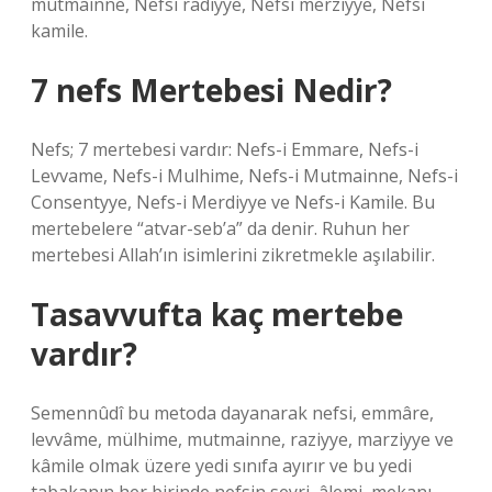
mutmainne, Nefsi radıyye, Nefsi merziyye, Nefsi
kamile.
7 nefs Mertebesi Nedir?
Nefs; 7 mertebesi vardır: Nefs-i Emmare, Nefs-i
Levvame, Nefs-i Mulhime, Nefs-i Mutmainne, Nefs-i
Consentyye, Nefs-i Merdiyye ve Nefs-i Kamile. Bu
mertebelere “atvar-seb’a” da denir. Ruhun her
mertebesi Allah’ın isimlerini zikretmekle aşılabilir.
Tasavvufta kaç mertebe
vardır?
Semennûdî bu metoda dayanarak nefsi, emmâre,
levvâme, mülhime, mutmainne, raziyye, marziyye ve
kâmile olmak üzere yedi sınıfa ayırır ve bu yedi