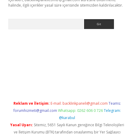
halinde, ilgili içerikler yasal süre içerisinde sitemizden kaldırılacaktır.
Arama
texper giriş adresi güncellendi
betexper.xyz
hiltonbet yeni gir
Reklam ve İletişim:
E-mail:
backlinkpaneli@gmail.com
Teams:
forumhizmeti@gmail.com
Whatsapp: 0262 606 0 726
Telegram:
@karabul
Yasal Uyarı:
Sitemiz, 5651 Sayılı Kanun gereğince Bilgi Teknolojileri
ve İletişim Kurumu (BTK) tarafından onaylanmış bir Yer Sağlayıcı