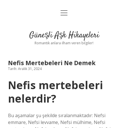
menüyü
Anasayfa
aç
Gizlilik Politikası
Güneşli Aşk Hikayeleri
Yasal Uyarı
Romantik anlara ilham veren bilgiler!
Hakkımızda
Nefis Mertebeleri Ne Demek
Tarih: Aralık 31, 2024
Nefis mertebeleri
nelerdir?
Bu aşamalar şu şekilde sıralanmaktadır: Nefsi
emmare, Nefsi levvame, Nefsi mülhime, Nefsi