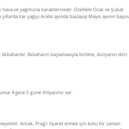
 hava ve yağmurla karakterizedir. Özellikle Ocak ve Şubat
ı yıllarda kar yağışı Aralık ayında başlayıp Mayıs ayının başın
le ilkbahardır. İlkbaharın başlamasıyla birlikte, dünyanın dört
ünse 4 gece 5 güne ihtiyacınız var.
eyebilir. Ancak, Prag’ı ziyaret etmek için kötü bir zaman