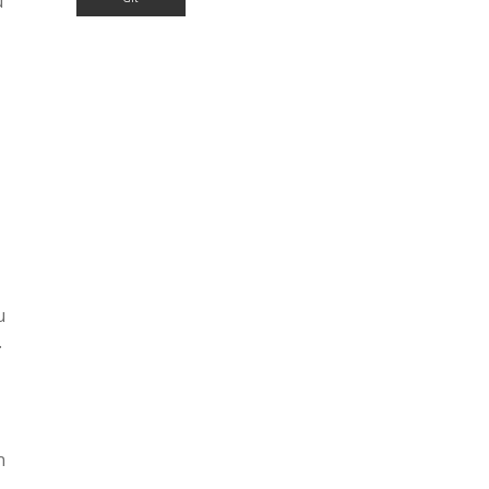
u
u
.
n