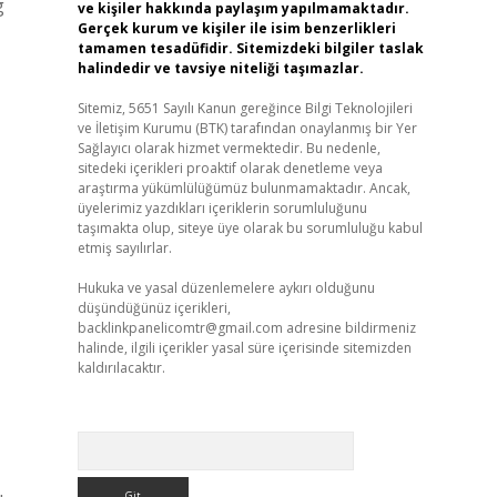
g
ve kişiler hakkında paylaşım yapılmamaktadır.
Gerçek kurum ve kişiler ile isim benzerlikleri
tamamen tesadüfidir. Sitemizdeki bilgiler taslak
halindedir ve tavsiye niteliği taşımazlar.
Sitemiz, 5651 Sayılı Kanun gereğince Bilgi Teknolojileri
ve İletişim Kurumu (BTK) tarafından onaylanmış bir Yer
Sağlayıcı olarak hizmet vermektedir. Bu nedenle,
sitedeki içerikleri proaktif olarak denetleme veya
araştırma yükümlülüğümüz bulunmamaktadır. Ancak,
üyelerimiz yazdıkları içeriklerin sorumluluğunu
taşımakta olup, siteye üye olarak bu sorumluluğu kabul
etmiş sayılırlar.
Hukuka ve yasal düzenlemelere aykırı olduğunu
düşündüğünüz içerikleri,
backlinkpanelicomtr@gmail.com
adresine bildirmeniz
halinde, ilgili içerikler yasal süre içerisinde sitemizden
kaldırılacaktır.
Arama