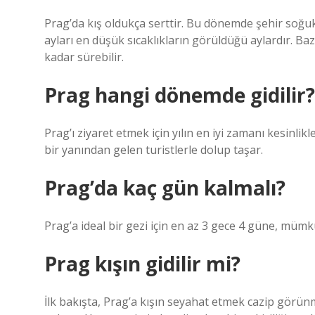
Prag’da kış oldukça serttir. Bu dönemde şehir soğuk
ayları en düşük sıcaklıkların görüldüğü aylardır. Baz
kadar sürebilir.
Prag hangi dönemde gidilir?
Prag’ı ziyaret etmek için yılın en iyi zamanı kesinlik
bir yanından gelen turistlerle dolup taşar.
Prag’da kaç gün kalmalı?
Prag’a ideal bir gezi için en az 3 gece 4 güne, mümk
Prag kışın gidilir mi?
İlk bakışta, Prag’a kışın seyahat etmek cazip görünm