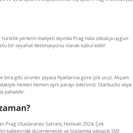
turistik yerlerin maliyeti dışında Prag hala oldukça uygun
ostu bir seyahat destinasyonu olarak kabul edilir.
e bira gibi ürünler piyasa fiyatlarına göre çok ucuz. Akşam
l’dakiyle hemen hemen aynı parayı ödersiniz. Starbucks veya
a pahalıdır.
e zaman?
an Prag Uluslararası Satranç Festivali 2024, Çek
rklı kategoride düzenlenecek ve toplamda yaklaşık 500