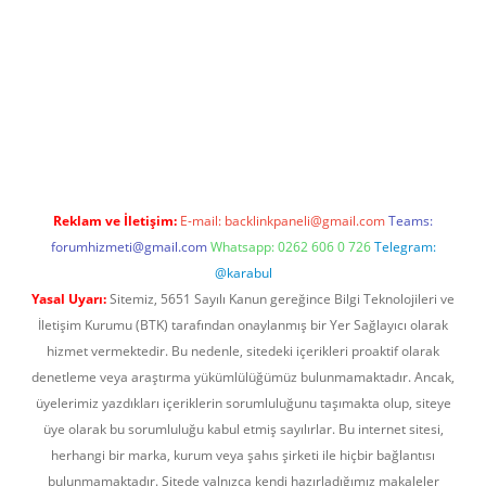
 giriş
Reklam ve İletişim:
E-mail:
backlinkpaneli@gmail.com
Teams:
forumhizmeti@gmail.com
Whatsapp: 0262 606 0 726
Telegram:
@karabul
Yasal Uyarı:
Sitemiz, 5651 Sayılı Kanun gereğince Bilgi Teknolojileri ve
İletişim Kurumu (BTK) tarafından onaylanmış bir Yer Sağlayıcı olarak
hizmet vermektedir. Bu nedenle, sitedeki içerikleri proaktif olarak
denetleme veya araştırma yükümlülüğümüz bulunmamaktadır. Ancak,
üyelerimiz yazdıkları içeriklerin sorumluluğunu taşımakta olup, siteye
üye olarak bu sorumluluğu kabul etmiş sayılırlar. Bu internet sitesi,
herhangi bir marka, kurum veya şahıs şirketi ile hiçbir bağlantısı
bulunmamaktadır. Sitede yalnızca kendi hazırladığımız makaleler