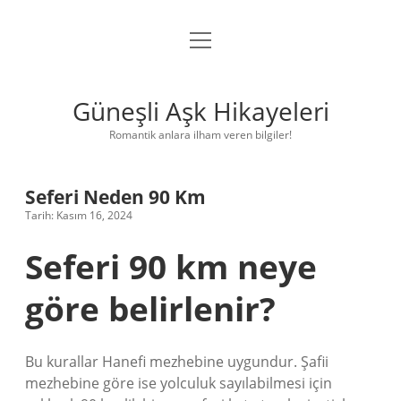
menüyü
Anasayfa
aç
Gizlilik Politikası
Güneşli Aşk Hikayeleri
Yasal Uyarı
Romantik anlara ilham veren bilgiler!
Hakkımızda
Seferi Neden 90 Km
Tarih: Kasım 16, 2024
Seferi 90 km neye
göre belirlenir?
Bu kurallar Hanefi mezhebine uygundur. Şafii
mezhebine göre ise yolculuk sayılabilmesi için