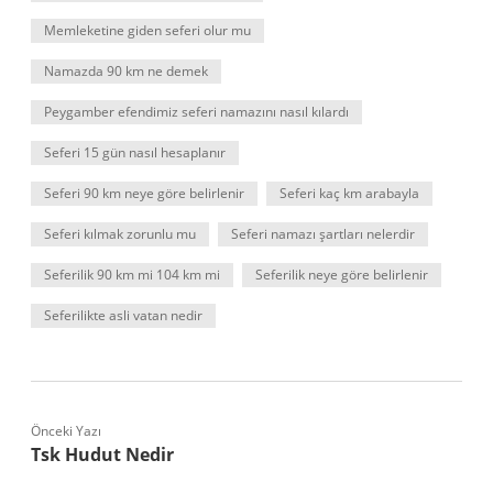
Memleketine giden seferi olur mu
Namazda 90 km ne demek
Peygamber efendimiz seferi namazını nasıl kılardı
Seferi 15 gün nasıl hesaplanır
Seferi 90 km neye göre belirlenir
Seferi kaç km arabayla
Seferi kılmak zorunlu mu
Seferi namazı şartları nelerdir
Seferilik 90 km mi 104 km mi
Seferilik neye göre belirlenir
Seferilikte asli vatan nedir
Önceki Yazı
Tsk Hudut Nedir