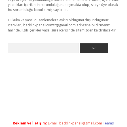
yazdıkları içeriklerin sorumluluğunu taşımakta olup, siteye üye olarak
bu sorumluluğu kabul etmiş sayılırlar.
Hukuka ve yasal düzenlemelere aykırı olduğunu düşündüğünüz
içerikleri,
backlinkpanelicomtr@gmail.com
adresine bildirmeniz
halinde, ilgili içerikler yasal süre içerisinde sitemizden kaldırılacaktır.
Arama
texper giriş adresi güncellendi
betexper.xyz
hiltonbet yeni gi
Reklam ve İletişim:
E-mail:
backlinkpaneli@gmail.com
Teams: