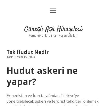
menüyü
Anasayfa
aç
Gizlilik Politikası
Güneşli Aşk Hikayeleri
Yasal Uyarı
Romantik anlara ilham veren bilgiler!
Hakkımızda
Tsk Hudut Nedir
Tarih: Kasım 15, 2024
Hudut askeri ne
yapar?
Ermenistan ve İran tarafından Türkiye’ye
yöneltilebilecek askeri ve terörist tehditleri önlemek