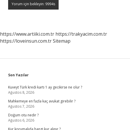
https://www.artiiki.com.tr
https://trakyacim.com.tr
https://loveinsun.com.tr
Sitemap
Sidebar
Son Yazılar
Kuveyt Türk kredi kartı 1 ay gecikirse ne olur ?
Ağustos 8, 2026
Mahkemeye en fazla kaç avukat girebilir ?
Ağustos 7, 2026
Doğum otu nedir ?
Ağustos 6, 2026
Kur korumalıda hangi kur alınır ?