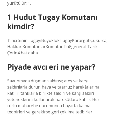
yürütülür; 1.
1 Hudut Tugay Komutanı
kimdir?
1’inci Sınır TugayıBüyüklükTugayKarargâhÇukurca,
HakkariKomutanlarKomutanTuğgeneral Tarık
Çetin4 hat daha
Piyade avcı eri ne yapar?
Savunmada düşman saldırısı; ateş ve karşı
saldırılarla durur, hava ve taarruz harekâtlarına
katılır, tanklarla birlikte saldırı ve karşı saldırı
yeteneklerini kullanarak harekâtlara katılır. Her
türlü muharebe durumunda hayatta kalma
tedbirleri ve gerekirse geri çekilme tedbirleri