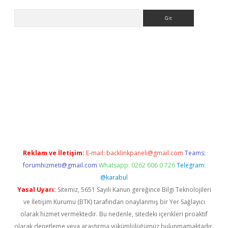
Arama
texper giriş adresi güncellendi
betexper.xyz
hiltonbet yeni gir
Reklam ve İletişim:
E-mail:
backlinkpaneli@gmail.com
Teams:
forumhizmeti@gmail.com
Whatsapp: 0262 606 0 726
Telegram:
@karabul
Yasal Uyarı:
Sitemiz, 5651 Sayılı Kanun gereğince Bilgi Teknolojileri
ve İletişim Kurumu (BTK) tarafından onaylanmış bir Yer Sağlayıcı
olarak hizmet vermektedir. Bu nedenle, sitedeki içerikleri proaktif
olarak denetleme veya araştırma yükümlülüğümüz bulunmamaktadır.