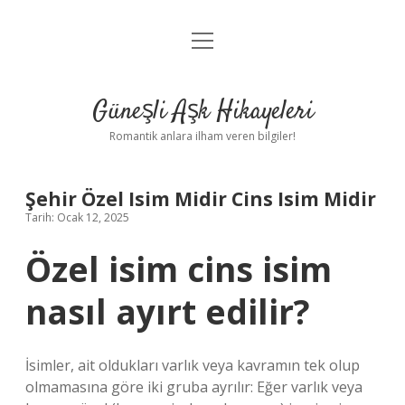
menüyü
Anasayfa
aç
Gizlilik Politikası
Güneşli Aşk Hikayeleri
Yasal Uyarı
Romantik anlara ilham veren bilgiler!
Hakkımızda
Şehir Özel Isim Midir Cins Isim Midir
Tarih: Ocak 12, 2025
Özel isim cins isim
nasıl ayırt edilir?
İsimler, ait oldukları varlık veya kavramın tek olup
olmamasına göre iki gruba ayrılır: Eğer varlık veya