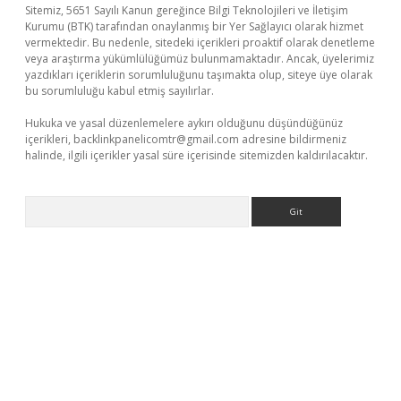
Sitemiz, 5651 Sayılı Kanun gereğince Bilgi Teknolojileri ve İletişim
Kurumu (BTK) tarafından onaylanmış bir Yer Sağlayıcı olarak hizmet
vermektedir. Bu nedenle, sitedeki içerikleri proaktif olarak denetleme
veya araştırma yükümlülüğümüz bulunmamaktadır. Ancak, üyelerimiz
yazdıkları içeriklerin sorumluluğunu taşımakta olup, siteye üye olarak
bu sorumluluğu kabul etmiş sayılırlar.
Hukuka ve yasal düzenlemelere aykırı olduğunu düşündüğünüz
içerikleri,
backlinkpanelicomtr@gmail.com
adresine bildirmeniz
halinde, ilgili içerikler yasal süre içerisinde sitemizden kaldırılacaktır.
Arama
xper giriş adresi güncellendi
betexper.xyz
hiltonbet yeni giriş