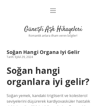
menüyü
Anasayfa
aç
Gizlilik Politikası
Güneşli Aşk Hikayeleri
Yasal Uyarı
Romantik anlara ilham veren bilgiler!
Hakkımızda
Soğan Hangi Organa Iyi Gelir
Tarih: Eylül 29, 2024
Soğan hangi
organlara iyi gelir?
Soğan yemek, kandaki trigliserit ve kolesterol
seviyelerini düşürerek kardiyovasküler hastalık