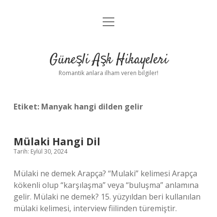
menüyü
Anasayfa
aç
Gizlilik Politikası
Güneşli Aşk Hikayeleri
Yasal Uyarı
Romantik anlara ilham veren bilgiler!
Hakkımızda
Etiket:
Manyak hangi dilden gelir
Mülaki Hangi Dil
Tarih: Eylül 30, 2024
Mülaki ne demek Arapça? “Mulaki” kelimesi Arapça
kökenli olup “karşılaşma” veya “buluşma” anlamına
gelir. Mülaki ne demek? 15. yüzyıldan beri kullanılan
mülaki kelimesi, interview fiilinden türemiştir.