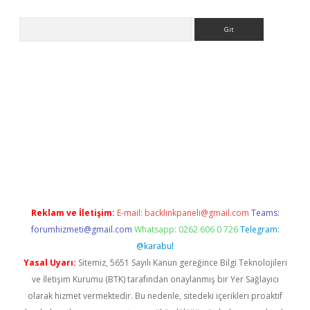
Arama
yeni giriş
Betexper giriş adresi güncellendi
betexper.xyz
hilton
Reklam ve İletişim:
E-mail:
backlinkpaneli@gmail.com
Teams:
forumhizmeti@gmail.com
Whatsapp: 0262 606 0 726
Telegram:
@karabul
Yasal Uyarı:
Sitemiz, 5651 Sayılı Kanun gereğince Bilgi Teknolojileri
ve İletişim Kurumu (BTK) tarafından onaylanmış bir Yer Sağlayıcı
olarak hizmet vermektedir. Bu nedenle, sitedeki içerikleri proaktif