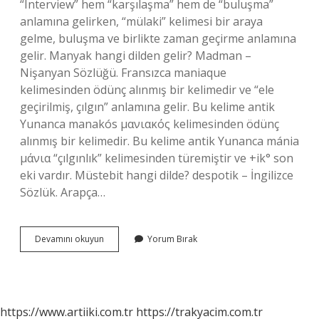
“Interview” hem “karşılaşma” hem de “buluşma”
anlamına gelirken, “mülaki” kelimesi bir araya
gelme, buluşma ve birlikte zaman geçirme anlamına
gelir. Manyak hangi dilden gelir? Madman –
Nişanyan Sözlüğü. Fransızca maniaque
kelimesinden ödünç alınmış bir kelimedir ve “ele
geçirilmiş, çılgın” anlamına gelir. Bu kelime antik
Yunanca manakós μανιακός kelimesinden ödünç
alınmış bir kelimedir. Bu kelime antik Yunanca mánia
μάνια “çılgınlık” kelimesinden türemiştir ve +ik° son
eki vardır. Müstebit hangi dilde? despotik – İngilizce
Sözlük. Arapça…
Mülaki
Devamını okuyun
Yorum Bırak
Hangi
Dil
https://www.artiiki.com.tr
https://trakyacim.com.tr