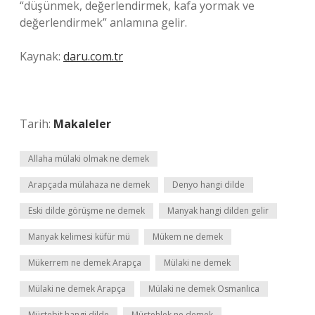
“düşünmek, değerlendirmek, kafa yormak ve
değerlendirmek” anlamına gelir.
Kaynak:
daru.com.tr
Tarih:
Makaleler
Allaha mülaki olmak ne demek
Arapçada mülahaza ne demek
Denyo hangi dilde
Eski dilde görüşme ne demek
Manyak hangi dilden gelir
Manyak kelimesi küfür mü
Mükem ne demek
Mükerrem ne demek Arapça
Mülaki ne demek
Mülaki ne demek Arapça
Mülaki ne demek Osmanlıca
Müstebit hangi dilde
Müstehlek ne demek