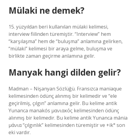
Mülaki ne demek?
15. yüzyıldan beri kullanılan mülaki kelimesi,
interview fiilinden türemiştir. “Interview” hem
“karşılaşma” hem de “buluşma” anlamına gelirken,
“mülaki” kelimesi bir araya gelme, buluşma ve
birlikte zaman geçirme anlamına gelir.
Manyak hangi dilden gelir?
Madman – Nişanyan Sözlüğü. Fransızca maniaque
kelimesinden ödünç alınmış bir kelimedir ve “ele
geçirilmiş, çılgın” anlamına gelir. Bu kelime antik
Yunanca manakós μανιακός kelimesinden ödünç
alınmış bir kelimedir. Bu kelime antik Yunanca mánia
μάνια “çılgınlık” kelimesinden türemiştir ve +ik° son
eki vardır.