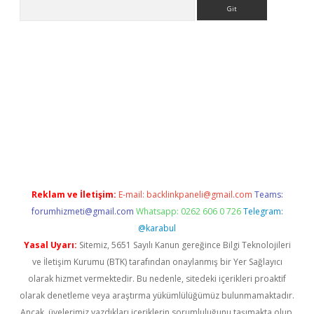
Arama
etexper giriş adresi güncellendi
betexper.xyz
hiltonbet yeni gi
Reklam ve İletişim:
E-mail:
backlinkpaneli@gmail.com
Teams:
forumhizmeti@gmail.com
Whatsapp: 0262 606 0 726
Telegram:
@karabul
Yasal Uyarı:
Sitemiz, 5651 Sayılı Kanun gereğince Bilgi Teknolojileri
ve İletişim Kurumu (BTK) tarafından onaylanmış bir Yer Sağlayıcı
olarak hizmet vermektedir. Bu nedenle, sitedeki içerikleri proaktif
olarak denetleme veya araştırma yükümlülüğümüz bulunmamaktadır.
Ancak, üyelerimiz yazdıkları içeriklerin sorumluluğunu taşımakta olup,