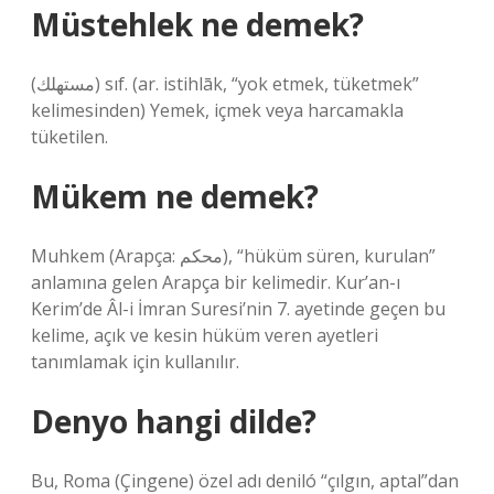
Müstehlek ne demek?
(ﻣﺴﺘﻬﻠﻚ) sıf. (ar. istihlāk, “yok etmek, tüketmek”
kelimesinden) Yemek, içmek veya harcamakla
tüketilen.
Mükem ne demek?
Muhkem (Arapça: محكم), “hüküm süren, kurulan”
anlamına gelen Arapça bir kelimedir. Kur’an-ı
Kerim’de Âl-i İmran Suresi’nin 7. ayetinde geçen bu
kelime, açık ve kesin hüküm veren ayetleri
tanımlamak için kullanılır.
Denyo hangi dilde?
Bu, Roma (Çingene) özel adı deniló “çılgın, aptal”dan