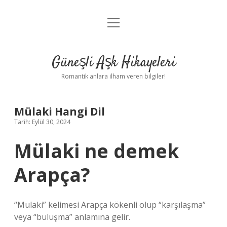
menüyü
Anasayfa
aç
Gizlilik Politikası
Güneşli Aşk Hikayeleri
Yasal Uyarı
Romantik anlara ilham veren bilgiler!
Hakkımızda
Mülaki Hangi Dil
Tarih: Eylül 30, 2024
Mülaki ne demek
Arapça?
“Mulaki” kelimesi Arapça kökenli olup “karşılaşma”
veya “buluşma” anlamına gelir.