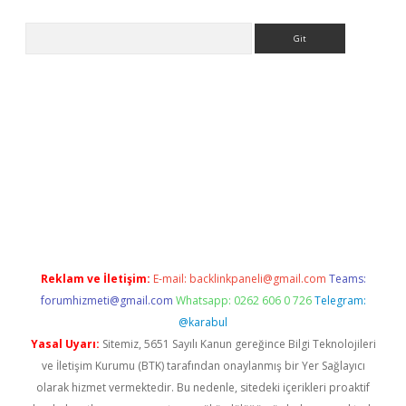
Arama
yeni giriş
Betexper giriş adresi güncellendi
betexper.xyz
hilton
Reklam ve İletişim:
E-mail:
backlinkpaneli@gmail.com
Teams:
forumhizmeti@gmail.com
Whatsapp: 0262 606 0 726
Telegram:
@karabul
Yasal Uyarı:
Sitemiz, 5651 Sayılı Kanun gereğince Bilgi Teknolojileri
ve İletişim Kurumu (BTK) tarafından onaylanmış bir Yer Sağlayıcı
olarak hizmet vermektedir. Bu nedenle, sitedeki içerikleri proaktif