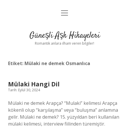
menüyü
Anasayfa
aç
Gizlilik Politikası
Güneşli Aşk Hikayeleri
Yasal Uyarı
Romantik anlara ilham veren bilgiler!
Hakkımızda
Etiket:
Mülaki ne demek Osmanlıca
Mülaki Hangi Dil
Tarih: Eylül 30, 2024
Mülaki ne demek Arapça? “Mulaki” kelimesi Arapça
kökenli olup “karşılaşma” veya “buluşma” anlamına
gelir. Mülaki ne demek? 15. yüzyıldan beri kullanılan
mülaki kelimesi, interview fiilinden türemiştir.