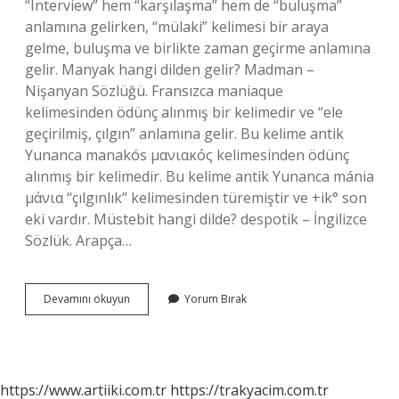
“Interview” hem “karşılaşma” hem de “buluşma”
anlamına gelirken, “mülaki” kelimesi bir araya
gelme, buluşma ve birlikte zaman geçirme anlamına
gelir. Manyak hangi dilden gelir? Madman –
Nişanyan Sözlüğü. Fransızca maniaque
kelimesinden ödünç alınmış bir kelimedir ve “ele
geçirilmiş, çılgın” anlamına gelir. Bu kelime antik
Yunanca manakós μανιακός kelimesinden ödünç
alınmış bir kelimedir. Bu kelime antik Yunanca mánia
μάνια “çılgınlık” kelimesinden türemiştir ve +ik° son
eki vardır. Müstebit hangi dilde? despotik – İngilizce
Sözlük. Arapça…
Mülaki
Devamını okuyun
Yorum Bırak
Hangi
Dil
https://www.artiiki.com.tr
https://trakyacim.com.tr