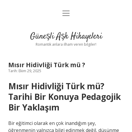
menüyü
Anasayfa
aç
Gizlilik Politikası
Güneşli Aşk Hikayeleri
Yasal Uyarı
Romantik anlara ilham veren bilgiler!
Hakkımızda
Mısır Hidivliği Türk mü ?
Tarih: Ekim 29, 2025
Mısır Hidivliği Türk mü?
Tarihi Bir Konuya Pedagojik
Bir Yaklaşım
Bir eğitimci olarak en çok inandığım şey,
öğrenmenin yalnızca bilgi edinmek değil, düşünme