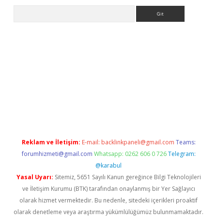
Arama
Betexper giriş adresi güncellendi
betexper.xyz
hiltonbet yeni 
Reklam ve İletişim:
E-mail:
backlinkpaneli@gmail.com
Teams:
forumhizmeti@gmail.com
Whatsapp: 0262 606 0 726
Telegram:
@karabul
Yasal Uyarı:
Sitemiz, 5651 Sayılı Kanun gereğince Bilgi Teknolojileri
ve İletişim Kurumu (BTK) tarafından onaylanmış bir Yer Sağlayıcı
olarak hizmet vermektedir. Bu nedenle, sitedeki içerikleri proaktif
olarak denetleme veya araştırma yükümlülüğümüz bulunmamaktadır.