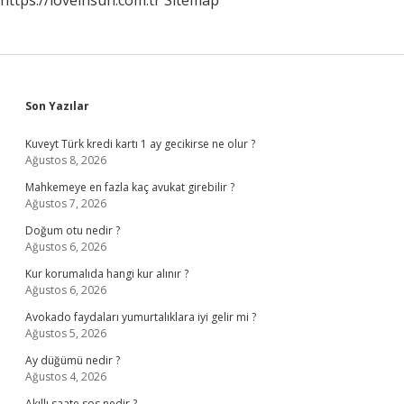
https://loveinsun.com.tr
Sitemap
Sidebar
Son Yazılar
Kuveyt Türk kredi kartı 1 ay gecikirse ne olur ?
Ağustos 8, 2026
Mahkemeye en fazla kaç avukat girebilir ?
Ağustos 7, 2026
Doğum otu nedir ?
Ağustos 6, 2026
Kur korumalıda hangi kur alınır ?
Ağustos 6, 2026
Avokado faydaları yumurtalıklara iyi gelir mi ?
Ağustos 5, 2026
Ay düğümü nedir ?
Ağustos 4, 2026
Akıllı saate sos nedir ?