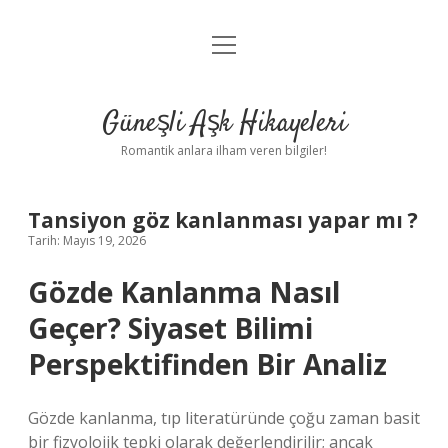
menüyü
Anasayfa
aç
Gizlilik Politikası
Güneşli Aşk Hikayeleri
Yasal Uyarı
Romantik anlara ilham veren bilgiler!
Hakkımızda
Tansiyon göz kanlanması yapar mı ?
Tarih: Mayıs 19, 2026
Gözde Kanlanma Nasıl
Geçer? Siyaset Bilimi
Perspektifinden Bir Analiz
Gözde kanlanma, tıp literatüründe çoğu zaman basit
bir fizyolojik tepki olarak değerlendirilir; ancak