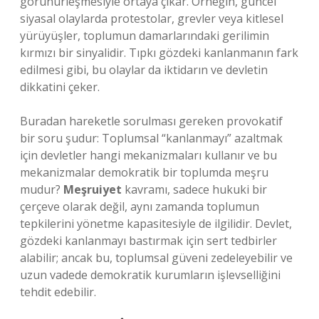
görünürleşmesiyle ortaya çıkar. Örneğin, güncel
siyasal olaylarda protestolar, grevler veya kitlesel
yürüyüşler, toplumun damarlarındaki gerilimin
kırmızı bir sinyalidir. Tıpkı gözdeki kanlanmanın fark
edilmesi gibi, bu olaylar da iktidarın ve devletin
dikkatini çeker.
Buradan hareketle sorulması gereken provokatif
bir soru şudur: Toplumsal “kanlanmayı” azaltmak
için devletler hangi mekanizmaları kullanır ve bu
mekanizmalar demokratik bir toplumda meşru
mudur?
Meşruiyet
kavramı, sadece hukuki bir
çerçeve olarak değil, aynı zamanda toplumun
tepkilerini yönetme kapasitesiyle de ilgilidir. Devlet,
gözdeki kanlanmayı bastırmak için sert tedbirler
alabilir; ancak bu, toplumsal güveni zedeleyebilir ve
uzun vadede demokratik kurumların işlevselliğini
tehdit edebilir.