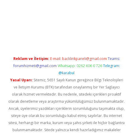
texper giriş adresi güncellendi
betexper.xyz
hiltonbet yeni gir
Reklam ve İletişim:
E-mail:
backlinkpaneli@gmail.com
Teams:
forumhizmeti@gmail.com
Whatsapp: 0262 606 0 726
Telegram:
@karabul
Yasal Uyarı:
Sitemiz, 5651 Sayılı Kanun gereğince Bilgi Teknolojileri
ve İletişim Kurumu (BTK) tarafından onaylanmış bir Yer Sağlayıcı
olarak hizmet vermektedir. Bu nedenle, sitedeki içerikleri proaktif
olarak denetleme veya araştırma yükümlülüğümüz bulunmamaktadır.
Ancak, üyelerimiz yazdıkları içeriklerin sorumluluğunu taşımakta olup,
siteye üye olarak bu sorumluluğu kabul etmiş sayılırlar. Bu internet
sitesi, herhangi bir marka, kurum veya şahıs şirketi ile hiçbir bağlantısı
bulunmamaktadır. Sitede yalnızca kendi hazırladığımız makaleler