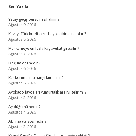
Sidebar
Son Yazılar
Yatay geçiş bursu nasıl alınır ?
Ağustos 9, 2026
Kuveyt Türk kredi kartı 1 ay gecikirse ne olur ?
Ağustos 8, 2026
Mahkemeye en fazla kaç avukat girebilir ?
Ağustos 7, 2026
Doğum otu nedir ?
Ağustos 6, 2026
Kur korumalıda hangi kur alınır ?
Ağustos 6, 2026
Avokado faydaları yumurtalıklara iyi gelir mi ?
Ağustos 5, 2026
Ay düğümü nedir ?
Ağustos 4, 2026
Akıllı saate sos nedir ?
Ağustos 3, 2026
Kemal Sunal’ın Davacı filmi hangi köyde çekildi ?